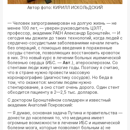
Автор фото: КИРИЛЛ ИСКОЛЬДСКИЙ
— Человек запрограммирован на долгую жизнь — не
менее 100 лет, — уверен руководитель ЦЭЛТ,
профессор, академик РАЕН Александр Бронштейн. — И
сегодня мы дожили до таких технологий, когда людей с
сердечно-сосудистыми заболеваниями начали лечить
без операций, с помощью введения в пораженные
сосуды стентов, позволяющих восстановить кровоток
в них. Это новый курс в лечении больных ишемической
болезнью сердца (ИБС. —
Авт
.), атеросклерозом. Со
стентами люди живут многие годы. Поэтому я считаю,
что в стране нужно провести массовую
коронарографию (диагностику сосудов). Но беда в
том, что окажется: многим людям нужно
стентирование, а оно стоит очень дорого. Один стент
обходится пациенту в 2—2,5 тыс. долларов.
С доктором Бронштейном солидарен и известный
академик Анатолий Покровский:
— Я думаю, основная задача Путина и правительства —
донести до населения то, что медицина имеет
огромные возможности в лечении ИБС и ишемической
болезни мозга, которые позволяют больным а) не