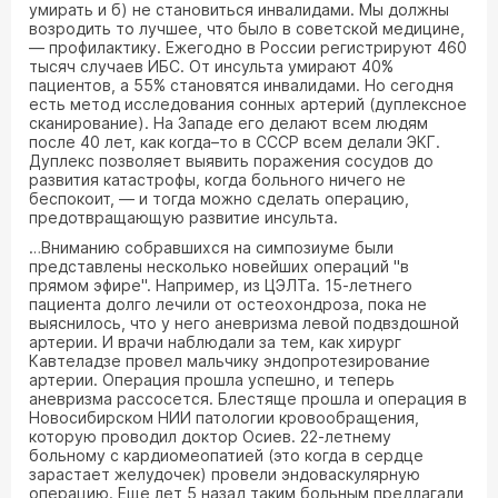
умирать и б) не становиться инвалидами. Мы должны
возродить то лучшее, что было в советской медицине,
— профилактику. Ежегодно в России регистрируют 460
тысяч случаев ИБС. От инсульта умирают 40%
пациентов, а 55% становятся инвалидами. Но сегодня
есть метод исследования сонных артерий (дуплексное
сканирование). На Западе его делают всем людям
после 40 лет, как когда–то в СССР всем делали ЭКГ.
Дуплекс позволяет выявить поражения сосудов до
развития катастрофы, когда больного ничего не
беспокоит, — и тогда можно сделать операцию,
предотвращающую развитие инсульта.
…Вниманию собравшихся на симпозиуме были
представлены несколько новейших операций "в
прямом эфире". Например, из ЦЭЛТа. 15-летнего
пациента долго лечили от остеохондроза, пока не
выяснилось, что у него аневризма левой подвздошной
артерии. И врачи наблюдали за тем, как хирург
Кавтеладзе провел мальчику эндопротезирование
артерии. Операция прошла успешно, и теперь
аневризма рассосется. Блестяще прошла и операция в
Новосибирском НИИ патологии кровообращения,
которую проводил доктор Осиев. 22-летнему
больному с кардиомеопатией (это когда в сердце
зарастает желудочек) провели эндоваскулярную
операцию. Еще лет 5 назад таким больным предлагали