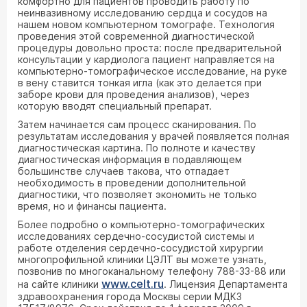
комфортно для пациентов проводить работу по
неинвазивному исследованию сердца и сосудов на
нашем новом компьютерном томографе. Технология
проведения этой современной диагностической
процедуры довольно проста: после предварительной
консультации у кардиолога пациент направляется на
компьютерно-томографическое исследование, на руке
в вену ставится тонкая игла (как это делается при
заборе крови для проведения анализов), через
которую вводят специальный препарат.
Затем начинается сам процесс сканирования. По
результатам исследования у врачей появляется полная
диагностическая картина. По полноте и качеству
диагностическая информация в подавляющем
большинстве случаев такова, что отпадает
необходимость в проведении дополнительной
диагностики, что позволяет экономить не только
время, но и финансы пациента.
Более подробно о компьютерно-томографических
исследованиях сердечно-сосудистой системы и
работе отделения сердечно-сосудистой хирургии
многопрофильной клиники ЦЭЛТ вы можете узнать,
позвонив по многоканальному телефону 788-33-88 или
www.celt.ru
на сайте клиники
. Лицензия Департамента
здравоохранения города Москвы серии МДКЗ