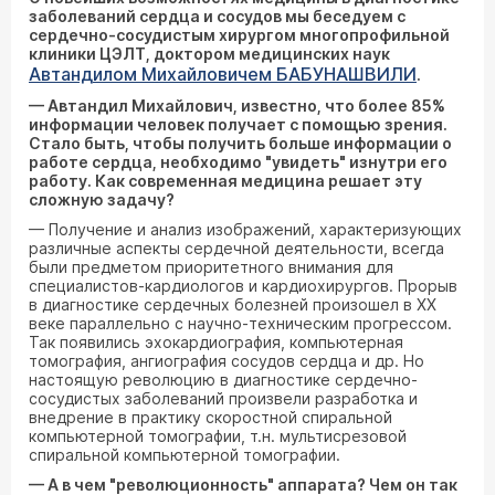
заболеваний сердца и сосудов мы беседуем с
сердечно-сосудистым хирургом многопрофильной
клиники ЦЭЛТ, доктором медицинских наук
Автандилом Михайловичем БАБУНАШВИЛИ
.
— Автандил Михайлович, известно, что более 85%
информации человек получает с помощью зрения.
Стало быть, чтобы получить больше информации о
работе сердца, необходимо "увидеть" изнутри его
работу. Как современная медицина решает эту
сложную задачу?
— Получение и анализ изображений, характеризующих
различные аспекты сердечной деятельности, всегда
были предметом приоритетного внимания для
специалистов-кардиологов и кардиохирургов. Прорыв
в диагностике сердечных болезней произошел в ХХ
веке параллельно с научно-техническим прогрессом.
Так появились эхокардиография, компьютерная
томография, ангиография сосудов сердца и др. Но
настоящую революцию в диагностике сердечно-
сосудистых заболеваний произвели разработка и
внедрение в практику скоростной спиральной
компьютерной томографии, т.н. мультисрезовой
спиральной компьютерной томографии.
— А в чем "революционность" аппарата? Чем он так