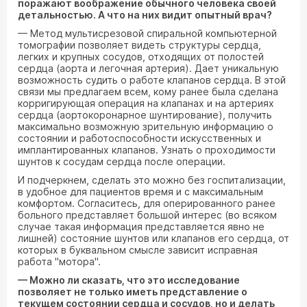
поражают воображение обычного человека своей
детальностью. А что на них видит опытный врач?
— Метод мультисрезовой спиральной компьютерной
томографии позволяет видеть структуры сердца,
легких и крупных сосудов, отходящих от полостей
сердца (аорта и легочная артерия). Дает уникальную
возможность судить о работе клапанов сердца. В этой
связи мы предлагаем всем, кому ранее была сделана
корригирующая операция на клапанах и на артериях
сердца (аортокоронарное шунтирование), получить
максимально возможную зрительную информацию о
состоянии и работоспособности искусственных и
имплантированных клапанов. Узнать о проходимости
шунтов к сосудам сердца после операции.
И подчеркнем, сделать это можно без госпитализации,
в удобное для пациентов время и с максимальным
комфортом. Согласитесь, для оперированного ранее
больного представляет большой интерес (во всяком
случае такая информация представляется явно не
лишней) состояние шунтов или клапанов его сердца, от
которых в буквальном смысле зависит исправная
работа "мотора".
— Можно ли сказать, что это исследование
позволяет не только иметь представление о
текущем состоянии сердца и сосудов, но и делать