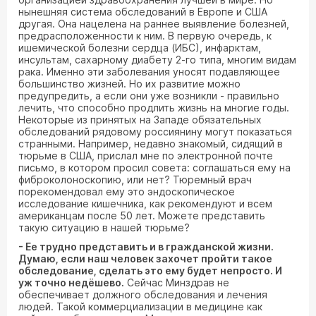
нынешняя система обследований в Европе и США
другая. Она нацелена на раннее выявление болезней,
предрасположенности к ним. В первую очередь, к
ишемической болезни сердца (ИБС), инфарктам,
инсультам, сахарному диабету 2-го типа, многим видам
рака. Именно эти заболевания уносят подавляющее
большинство жизней. Но их развитие можно
предупредить, а если они уже возникли - правильно
лечить, что способно продлить жизнь на многие годы.
Некоторые из принятых на Западе обязательных
обследований рядовому россиянину могут показаться
странными. Например, недавно знакомый, сидящий в
тюрьме в США, прислал мне по электронной почте
письмо, в котором просил совета: соглашаться ему на
фиброколоноскопию, или нет? Тюремный врач
порекомендовал ему это эндоскопическое
исследование кишечника, как рекомендуют и всем
американцам после 50 лет. Можете представить
такую ситуацию в нашей тюрьме?
- Ее трудно представить и в гражданской жизни.
Думаю, если наш человек захочет пройти такое
обследование, сделать это ему будет непросто. И
уж точно недёшево.
Сейчас Минздрав не
обеспечивает должного обследования и лечения
людей. Такой коммерциализации в медицине как