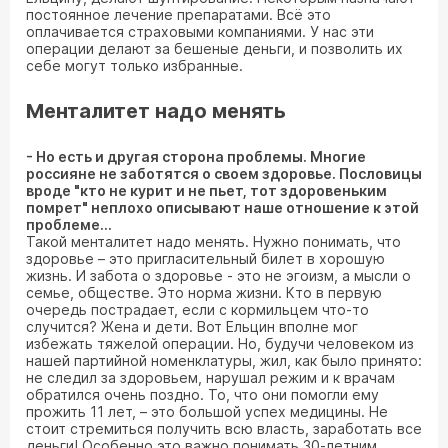
постоянное лечение препаратами. Всё это
оплачивается страховыми компаниями. У нас эти
операции делают за бешеные деньги, и позволить их
себе могут только избранные.
Менталитет надо менять
- Но есть и другая сторона проблемы. Многие
россияне не заботятся о своем здоровье. Пословицы
вроде "кто не курит и не пьет, тот здоровеньким
помрет" неплохо описывают наше отношение к этой
проблеме...
Такой менталитет надо менять. Нужно понимать, что
здоровье – это пригласительный билет в хорошую
жизнь. И забота о здоровье - это не эгоизм, а мысли о
семье, обществе. Это норма жизни. Кто в первую
очередь пострадает, если с кормильцем что-то
случится? Жена и дети. Вот Ельцин вполне мог
избежать тяжелой операции. Но, будучи человеком из
нашей партийной номенклатуры, жил, как было принято:
не следил за здоровьем, нарушал режим и к врачам
обратился очень поздно. То, что они помогли ему
прожить 11 лет, – это большой успех медицины. Не
стоит стремиться получить всю власть, заработать все
деньги! Особенно это важно понимать 30-летним