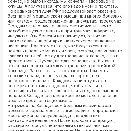
сейчас, не было никогда. Мы кричали - здоровье не
купишь! А получается, что его надо именно покупать.
Но ведь конституция РФ предусматривает оказание
бесплатной медицинской помощи при многих болезнях
или, скажем, родовспоможении, инсультах, переломах.
С родами стало лучше, ввели сертификаты. Нечто
подобное нужно сделать и при травмах, инфарктах,
инсультах. Эти болезни не планируют, от них не
застрахованы ни олигархи, ни высокопоставленные
чиновники. При этом от того, как будут оказывать
помощь в первые минуты и часы, скажем, при инсульте,
зависит дальнейшее существование человека, а то и
просто жизнь. Думаю, ни один чиновник не бывал в
обычном неврологическом отделении в российской
больнице. Запах, грязь… это казематы. Там есть
хорошие врачи, но нет ухода, лекарств, нет
возможности лечить. Каждому пациенту нужен
сертификат по типу родового, чтобы реально
оплачивать больнице лекарства и уход, современное
лечение. Сегодня есть множество методов лечения,
реально продлевающих жизнь.
Например, на Западе всем больным ишемической
болезнью сердца делают ангиографию - определяют
место сужения сосудов сердца, вводя в них
контрастное вещество. После проводят операцию,
расширяют сосуд специальным стентом, или, как
Ельцину, делают шунтирование. Некоторым назначают