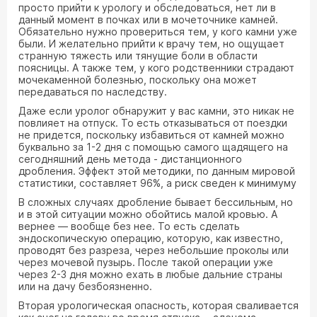
просто прийти к урологу и обследоваться, нет ли в
данный момент в почках или в мочеточнике камней.
Обязательно нужно провериться тем, у кого камни уже
были. И желательно прийти к врачу тем, но ощущает
странную тяжесть или тянущие боли в области
поясницы. А также тем, у кого родственники страдают
мочекаменной болезнью, поскольку она может
передаваться по наследству.
Даже если уролог обнаружит у вас камни, это никак не
повлияет на отпуск. То есть отказываться от поездки
не придется, поскольку избавиться от камней можно
буквально за 1-2 дня с помощью самого щадящего на
сегодняшний день метода - дистанционного
дробления. Эффект этой методики, по данным мировой
статистики, составляет 96%, а риск сведен к минимуму
В сложных случаях дробление бывает бессильным, но
и в этой ситуации можно обойтись малой кровью. А
вернее — вообще без нее. То есть сделать
эндоскопическую операцию, которую, как известно,
проводят без разреза, через небольшие проколы или
через мочевой пузырь. После такой операции уже
через 2-3 дня можно ехать в любые дальние страны
или на дачу безбоязненно.
Вторая урологическая опасность, которая сваливается