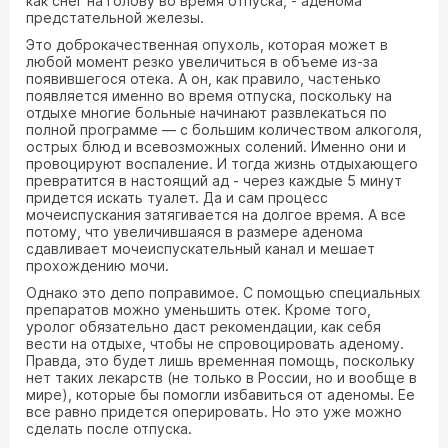
как снег на голову во время отпуска, - аденома
предстательной железы.
Это доброкачественная опухоль, которая может в
любой момент резко увеличиться в объеме из-за
появившегося отека. А он, как правило, частенько
появляется именно во время отпуска, поскольку на
отдыхе многие больные начинают развлекаться по
полной программе — с большим количеством алкоголя,
острых блюд и всевозможных солений. Именно они и
провоцируют воспаление. И тогда жизнь отдыхающего
превратится в настоящий ад - через каждые 5 минут
придется искать туалет. Да и сам процесс
мочеиспускания затягивается на долгое время. А все
потому, что увеличившаяся в размере аденома
сдавливает мочеиспускательный канал и мешает
прохождению мочи.
Однако это депо поправимое. С помощью специальных
препаратов можно уменьшить отек. Кроме того,
уролог обязательно даст рекомендации, как себя
вести на отдыхе, чтобы не спровоцировать аденому.
Правда, это будет лишь временная помощь, поскольку
нет таких лекарств (не только в России, но и вообще в
мире), которые бы помогли избавиться от аденомы. Ее
все равно придется оперировать. Но это уже можно
сделать после отпуска.