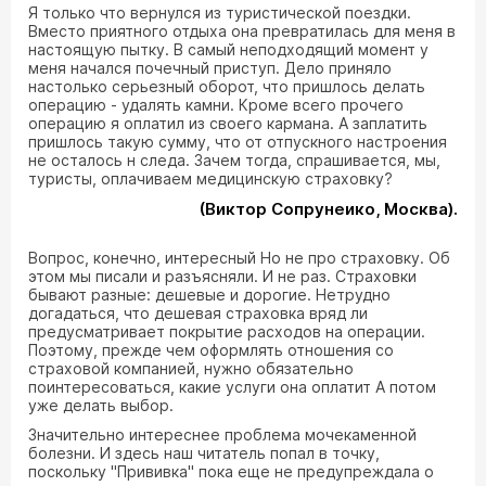
Я только что вернулся из туристической поездки.
Вместо приятного отдыха она превратилась для меня в
настоящую пытку. В самый неподходящий момент у
меня начался почечный приступ. Дело приняло
настолько серьезный оборот, что пришлось делать
операцию - удалять камни. Кроме всего прочего
операцию я оплатил из своего кармана. А заплатить
пришлось такую сумму, что от отпускного настроения
не осталось н следа. Зачем тогда, спрашивается, мы,
туристы, оплачиваем медицинскую страховку?
(Виктор Сопрунеико, Москва).
Вопрос, конечно, интересный Но не про страховку. Об
этом мы писали и разъясняли. И не раз. Страховки
бывают разные: дешевые и дорогие. Нетрудно
догадаться, что дешевая страховка вряд ли
предусматривает покрытие расходов на операции.
Поэтому, прежде чем оформлять отношения со
страховой компанией, нужно обязательно
поинтересоваться, какие услуги она оплатит А потом
уже делать выбор.
Значительно интереснее проблема мочекаменной
болезни. И здесь наш читатель попал в точку,
поскольку "Прививка" пока еще не предупреждала о