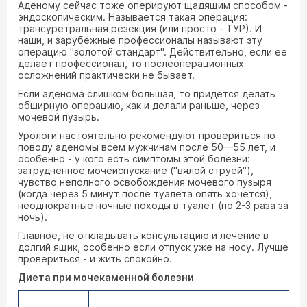
Аденому сейчас тоже оперируют щадящим способом -
эндоскопическим. Называется такая операция:
трансуретральная резекция (или просто - ТУР). И
наши, и зарубежные профессионалы называют эту
операцию "золотой стандарт". Действительно, если ее
делает профессионал, то послеоперационных
осложнений практически не бывает.
Если аденома слишком большая, то придется делать
обширную операцию, как и делали раньше, через
мочевой пузырь.
Урологи настоятельно рекомендуют провериться по
поводу аденомы всем мужчинам после 50—55 лет, и
особенно - у кого есть симптомы этой болезни:
затрудненное мочеиспускание ("вялой струей"),
чувство неполного освобождения мочевого пузыря
(когда через 5 минут после туалета опять хочется),
неоднократные ночные походы в туалет (по 2-3 раза за
ночь).
Главное, не откладывать консультацию и лечение в
долгий ящик, особенно если отпуск уже на носу. Лучше
провериться - и жить спокойно.
Диета при мочекаменной болезни