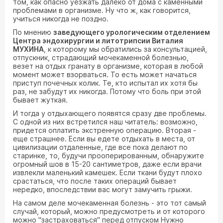
том, как опасно уезжать далеко от дома с каменными
проблемами в организме. Ну что ж, как говорится,
учиться никогда не поздно.
По мнению
заведующего урологическим отделением
Центра эндохирургии и литотрипсии Виталия
МУХИНА
, к которому мы обратились за консультацией,
отпускник, страдающий мочекаменной болезнью,
везет на отдых гранату в организме, которая в любой
момент может взорваться. То есть может начаться
приступ почечных колик. Те, кто испытал их хотя бы
раз, не забудут их никогда. Потому что боль при этой
бывает жуткая.
И тогда у отдыхающего появятся сразу две проблемы.
С одной из них встретился наш читатель: возможно,
придется оплатить экстренную операцию. Вторая -
еще страшнее. Если вы едете отдыхать в места, от
цивилизации отдаленные, где все пока делают по
старинке, то, будучи прооперированным, обнаружите
огромный шов в 15-20 сантиметров, даже если врачи
извлекли маленький камешек. Если ткани будут плохо
срастаться, что после таких операций бывает
нередко, впоследствии вас могут замучить грыжи.
На самом деле мочекаменная болезнь - это тот самый
случай, который, можно предусмотреть и от которого
можно "застраховаться" перед отпуском Нужно