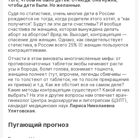
чтобы дети были. Но желанные.
Судя по статистике, очень многие дети в России
рождаются не тогда, когда родители этого хотят, а “как
получится”. Будут ли эти дети счастливы? И вообще
счастлива ли женщина, которая вынуждена делать
аборт за абортом? Вряд ли. Выходит, контрацепция —
спасение для женщин. Однако, как свидетельствует
статистика, в России всего 25% (!) женщин пользуются
контрацептивами.
Отчасти в этом виноваты многочисленные мифы: от
противозачаточных таблеток якобы начинают расти
усы и борода, болит голова, возникает тошнота,
женщина полнеет (тут, впрочем, легенды сбивчивы —
не то толстеют от таблеток, не то после прекращения
их приема) и т.д. Как же обстоит все на самом деле?
Какие методы контрацепции существуют? Какой из них
выбрать? На эти и другие вопросы нам отвечает врач-
гинеколог Центра эндохирургии и литотрипсии (ЦЭЛТ),
кандидат медицинских наук
Лариса Николаевна
Улятовская
.
Пугающий прогноз