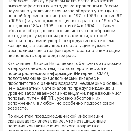
Парадокс! Наряду с ростом количества и качества
высокоэффективных методов контрацепции в России
неуклонно увеличивается число абортов у женщин с
первой беременностью (около 18% в 1999 г. против 9%
в 1995 г.) и у молодых женщин в возрасте от 19 до 24
лет (около 18% в 1998 г. против 5% в 1994 г.). Таким
образом, аборт до сих пор является своеобразным
методом регулирования рождаемости, который
наносит ощутимый ущерб репродуктивной системе
женщины, а в совокупности с растущим мужским
бесплодием является фактором, реально снижающим
численность европеоидной расы.
Как считает Лариса Николаевна, объяснить это можно
в первую очередь тем, что доля эротической и
порнографической информации (Интернет, СМИ),
подогревающей физиологический интерес и
любопытство с раннего возраста, неизмеримо больше,
чем адекватных материалов по предупреждению и
уровню заболеваемости инфекциями, передающимися
половым путем (ИППП), уровню абортов и их
осложнениям в любом, но особенно подростковом
возрасте.
По акцентам псевдомедицинской информации
складывается впечатление, что незащищенные
половые контакты с юношеского возраста с
несколькими партнерами приносят вечную радость,