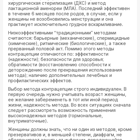
хирургическая стерилизация (ДХС) и метод
лактационной аменореи (МЛА). Последний эффективен
в течение 6 месяцев после родов, в случае, если у
женщины не возобновились менструации и она
практикует исключительно грудное вскармливание.
Низкоэффективными “традиционными” методами
считаются: барьерные (механические), спермицидные
(химические), ритмические (биологические), а также
прерванный половой акт. Помимо этого методы
контрацепции отличаются по: эффективности
(надежности); безопасности для здоровья;
обратимости (восстановлению способности к
деторождению после прекращения использования
метода); наличию дополнительных лечебных и
профилактических эффектов.
Выбор метода контрацепции строго индивидуален. В
первую очередь нужно учитывать возраст женщины,
ее желание забеременеть в тот или иной период
жизни, надежность метода. Во всех ситуациях сначала
следует рассмотреть возможность применения
высоконадежных методов (гормональные,
внутриматочные).
Женщины должны знать, что ни один из методов, кроме
презервативов и, в меньшей степени, диафрагм, не
обеспечивает защиты от инфекции, передающейся