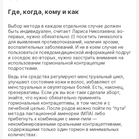
Где, когда, кому и как
Выбор метода в каждом отдельном случае должен
быть индивидуален, считает Лариса Николаевна: во-
первых, нужно обязательно (!) посетить гинеколога
для выявления противопоказаний, наличия эрозии,
воспалительных заболеваний. И ни в коем случае не
пользоваться псевдомедицинской информацией подруг
и соседок; во-вторых, нужно заострить внимание на
использовании гормональной контрацепции
подростками.
Ведь эти средства регулируют менструальный цикл,
улучшают состояние кожи и волос, избавляют от
менструальных и овуляторных болей. Есть, наконец,
презервативы. Если уж вы все-таки сделали аборт,
знайте, что нужно обязательно применять
гормональные контрацептивы, в том числе и с
лечебной целью. После родов можно пойти по “пути”
метода лактационной аменореи (МЛА) либо
прибегнуть к комбинации с мини-пили —
некомбинированными оральными контрацептивами,
содержащими только один гормон в минимальных
количествах.