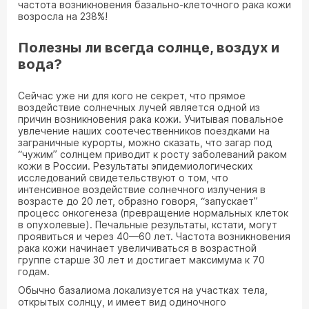
частота возникновения базально-клеточного рака кожи
возросла на 238%!
Полезны ли всегда солнце, воздух и
вода?
Сейчас уже ни для кого не секрет, что прямое
воздействие солнечных лучей является одной из
причин возникновения рака кожи. Учитывая повальное
увлечение наших соотечественников поездками на
заграничные курорты, можно сказать, что загар под
“чужим” солнцем приводит к росту заболеваний раком
кожи в России. Результаты эпидемиологических
исследований свидетельствуют о том, что
интенсивное воздействие солнечного излучения в
возрасте до 20 лет, образно говоря, “запускает”
процесс онкогенеза (превращение нормальных клеток
в опухолевые). Печальные результаты, кстати, могут
проявиться и через 40—60 лет. Частота возникновения
рака кожи начинает увеличиваться в возрастной
группе старше 30 лет и достигает максимума к 70
годам.
Обычно базалиома локализуется на участках тела,
открытых солнцу, и имеет вид одиночного