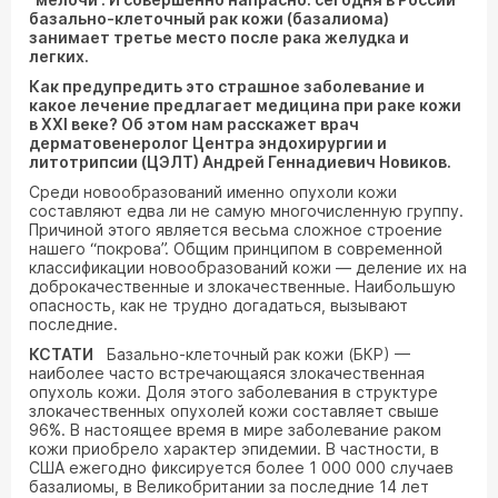
базально-клеточный рак кожи (базалиома)
занимает третье место после рака желудка и
легких.
Как предупредить это страшное заболевание и
какое лечение предлагает медицина при раке кожи
в XXI веке? Об этом нам расскажет врач
дерматовенеролог Центра эндохирургии и
литотрипсии (ЦЭЛТ) Андрей Геннадиевич Новиков.
Среди новообразований именно опухоли кожи
составляют едва ли не самую многочисленную группу.
Причиной этого является весьма сложное строение
нашего “покрова”. Общим принципом в современной
классификации новообразований кожи — деление их на
доброкачественные и злокачественные. Наибольшую
опасность, как не трудно догадаться, вызывают
последние.
КСТАТИ
Базально-клеточный рак кожи (БКР) —
наиболее часто встречающаяся злокачественная
опухоль кожи. Доля этого заболевания в структуре
злокачественных опухолей кожи составляет свыше
96%. В настоящее время в мире заболевание раком
кожи приобрело характер эпидемии. В частности, в
США ежегодно фиксируется более 1 000 000 случаев
базалиомы, в Великобритании за последние 14 лет