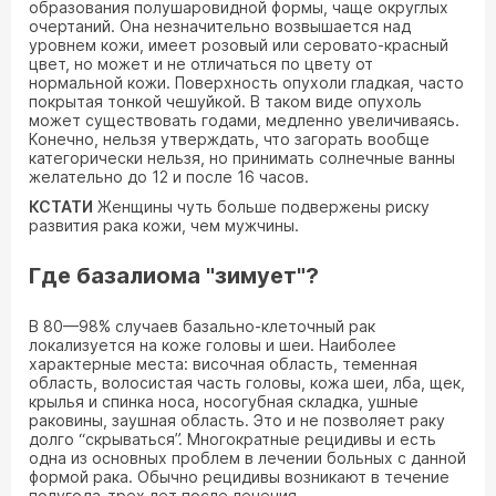
образования полушаровидной формы, чаще округлых
очертаний. Она незначительно возвышается над
уровнем кожи, имеет розовый или серовато-красный
цвет, но может и не отличаться по цвету от
нормальной кожи. Поверхность опухоли гладкая, часто
покрытая тонкой чешуйкой. В таком виде опухоль
может существовать годами, медленно увеличиваясь.
Конечно, нельзя утверждать, что загорать вообще
категорически нельзя, но принимать солнечные ванны
желательно до 12 и после 16 часов.
КСТАТИ
Женщины чуть больше подвержены риску
развития рака кожи, чем мужчины.
Где базалиома "зимует"?
В 80—98% случаев базально-клеточный рак
локализуется на коже головы и шеи. Наиболее
характерные места: височная область, теменная
область, волосистая часть головы, кожа шеи, лба, щек,
крылья и спинка носа, носогубная складка, ушные
раковины, заушная область. Это и не позволяет раку
долго “скрываться”. Многократные рецидивы и есть
одна из основных проблем в лечении больных с данной
формой рака. Обычно рецидивы возникают в течение
полугода-трех лет после лечения.