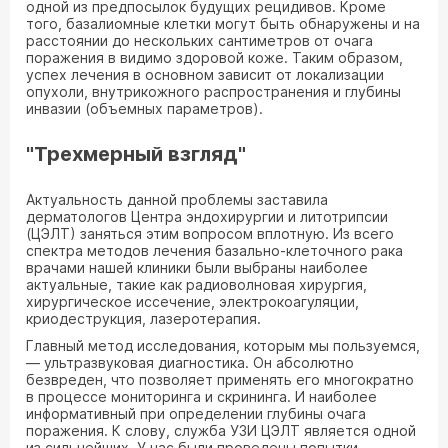
одной из предпосылок будущих рецидивов. Кроме
того, базалиомные клетки могут быть обнаружены и на
расстоянии до нескольких сантиметров от очага
поражения в видимо здоровой коже. Таким образом,
успех лечения в основном зависит от локализации
опухоли, внутрикожного распространения и глубины
инвазии (объемных параметров).
"Трехмерный взгляд"
Актуальность данной проблемы заставила
дерматологов Центра эндохирургии и литотрипсии
(ЦЭЛТ) заняться этим вопросом вплотную. Из всего
спектра методов лечения базально-клеточного рака
врачами нашей клиники были выбраны наиболее
актуальные, такие как радиоволновая хирургия,
хирургическое иссечение, электрокоагуляции,
криодеструкция, лазеротерапия.
Главный метод исследования, которым мы пользуемся,
— ультразвуковая диагностика. Он абсолютно
безвреден, что позволяет применять его многократно
в процессе мониторинга и скрининга. И наиболее
информативный при определении глубины очага
поражения. К слову, служба УЗИ ЦЭЛТ является одной
из сильнейших. У нас были проведены попытки