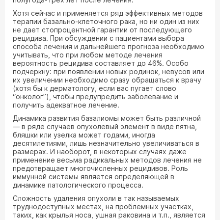
Хотя сейчас и применяется ряд эффективных методов
терапии базально-клеточного рака, но ни один из них
не дает стопроцентной гарантии от последующего
рецидива. При обсуждении с пациентами выбора
способа лечения и дальнейшего прогноза необходимо
учитывать, что при любом методе лечения
вероятность рецидива составляет до 46%. Особо
подчеркну: при появлении новых родинок, невусов или
их увеличении необходимо сразу обращаться к врачу
(хотя бы к дерматологу, если вас пугает слово
“онколог”), чтобы предупредить заболевание и
получить адекватное лечение.
Динамика развития базалиомы может быть различной
— в ряде случаев опухолевый элемент в виде пятна,
бляшки или узелка может годами, иногда
десятилетиями, лишь незначительно увеличиваться в
размерах. И наоборот, в некоторых случаях даже
применение весьма радикальных методов лечения не
предотвращает многочисленных рецидивов. Роль
иммунной системы является определяющей в
динамике патологического процесса.
Сложность удаления опухоли в так называемых
труднодоступных местах, на проблемных участках,
таких, как крылья носа, ушная раковина и т.п., является