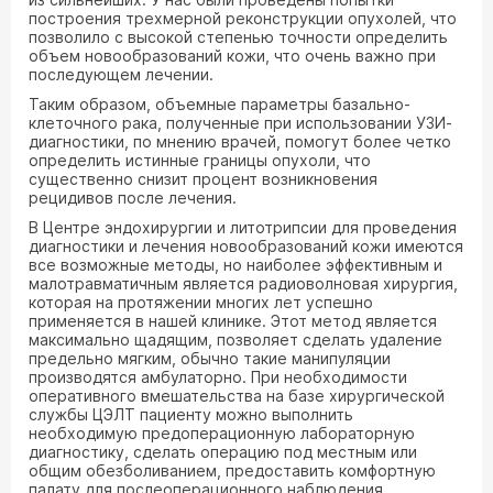
построения трехмерной реконструкции опухолей, что
позволило с высокой степенью точности определить
объем новообразований кожи, что очень важно при
последующем лечении.
Таким образом, объемные параметры базально-
клеточного рака, полученные при использовании УЗИ-
диагностики, по мнению врачей, помогут более четко
определить истинные границы опухоли, что
существенно снизит процент возникновения
рецидивов после лечения.
В Центре эндохирургии и литотрипсии для проведения
диагностики и лечения новообразований кожи имеются
все возможные методы, но наиболее эффективным и
малотравматичным является радиоволновая хирургия,
которая на протяжении многих лет успешно
применяется в нашей клинике. Этот метод является
максимально щадящим, позволяет сделать удаление
предельно мягким, обычно такие манипуляции
производятся амбулаторно. При необходимости
оперативного вмешательства на базе хирургической
службы ЦЭЛТ пациенту можно выполнить
необходимую предоперационную лабораторную
диагностику, сделать операцию под местным или
общим обезболиванием, предоставить комфортную
палату для послеоперационного наблюдения.