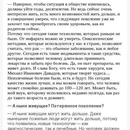
— Наверное, чтобы ситуация в обществе изменилась,
должны уйти годы, десятилетия. Но ведь сейчас очень
интересно жить, есть много возможностей жить дольше, и
я совершенно уверен, что следующее поколение уже не
захочет так пренебрегать своим здоровьем, как их
родители сейчас.
Потому что сегодня такие технологии, которых раньше не
было. От инфаркта можно не умереть. Онкологические
методики, которые используются у нас в стране, позволяют
считать, что рак — это обычное заболевание, как и любое
другое. Сегодня есть такие медикаменты и такие средства,
которые позволяют человеку длительно принимать
лекарства и забыть про болезнь. Да, он пьет препараты, но
живет долго. И слава Богу, что есть такие хирурги, как
Михаил Иванович Давыдов, которые творят чудеса…
Неизлечимые болезни были, есть и будут. Но сегодня
качество жизни лучше, и мы можем говорить, что человек
может спокойно доживать до 100—120 лет. Может быть,
мой внук, которому исполнилось недавно полгода, как раз
до такого возраста и доживет.
— А ныне живущие? Потерянное поколение?
— И ныне живущие могут жить дольше. Даже
нынешние пожилые люди могут жить дольше, потому
что появились новые технологии — как
диагностические, так и лечебные. Но человек должен