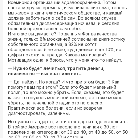
Всемирной организации здравоохранения. Потом
настали другие времена, изменилась система, теперь
мы живем в капиталистическом обществе, и каждый
должен заботиться о себе сам. Во всяком случае,
обязательная диспансеризация исчезла, и сегодня
больной предоставлен сам себе.
И что же вы думаете? По данным Фонда качества
жизни, только 8% москвичей согласны на диагностику
собственного организма, а 82% не хотят
обследоваться. Я не знаю, куда делись еще 10%, но
цифры похожи на правду. Какова мотивация?
Мотивация одна: я боюсь, что у меня что-то найдут.
— Нужно будет лечиться, тратить деньги,
неизвестно — вылечат или нет...
— Да, найдут. Но когда? И что при этом будет? Как
помогут вам при этом? Если это будет маленький
полип, то его можно убрать. Если, скажем, это будет
какая-то опухоль молочной железы, ее тоже можно
убрать, на начальной стадии это не опасно.
Практически все болезни, если их вовремя
диагностировать, излечимы.
Но нужны стандарты, и эти стандарты надо выполнять.
В той же Америке все население начиная с 30 лет
поделено на категории: от 30 до 40, от 40 до 50, от 50
до 60, от 60 до 70, от 70 и старше.