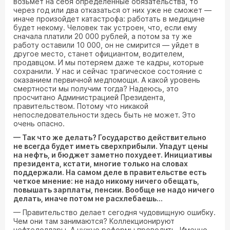
возьмет на себя определенные обязательства, то
через год или два отказаться от них уже не сможет —
иначе произойдет катастрофа: работать в медицине
будет некому. Человек так устроен, что, если ему
сначала платили 20 000 рублей, а потом за ту же
работу оставили 10 000, он не смирится — уйдет в
другое место, станет официантом, водителем,
продавцом. И мы потеряем даже те кадры, которые
сохранили. У нас и сейчас трагическое состояние с
оказанием первичной медпомощи. А какой уровень
смертности мы получим тогда? Надеюсь, это
просчитано Администрацией Президента,
правительством. Потому что никакой
непоследовательности здесь быть не может. Это
очень опасно.
— Так что же делать? Государство действительно
не всегда будет иметь сверхприбыли. Упадут цены
на нефть, и бюджет заметно похудеет. Инициативы
президента, кстати, многие только на словах
поддержали. На самом деле в правительстве есть
четкое мнение: не надо никому ничего обещать,
повышать зарплаты, пенсии. Вообще не надо ничего
делать, иначе потом не расхлебаешь...
— Правительство делает сегодня чудовищную ошибку.
Чем они там занимаются? Коллекционируют
нефтедоллары. А нужно реформы проводить. Именно