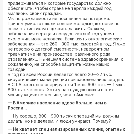
придерживаться и которые государство должно
обеспечить, чтобы страна не теряла каждый год
миллионы своих граждан.
Мы по рождаемости не поспеваем за потерями.
Причем умирают люди совсем молодые, которым по
всем статистикам еще жить да жить. Скажем,
заболевания сердца и сосудов каждый год уносят
около миллиона человека. Если взять онкологические
заболевания — это 260—300 тыс. смертей в год. Я уже
не говорю о детской смертности, невероятном
травматизме на производстве, различного рода
отравлениях... Нынешняя система здравоохранения, к
сожалению, не способна защитить жизнь наших
граждан.
В год по всей России делается всего 20—22 тыс.
хирургических манипуляций при заболеваниях сердца.
В США ежегодно оперируются 1 млн. 600 тыс. — 1 млн.
800 тыс. человек. Хотя у нас нуждающихся в этих
манипуляциях не меньше, чем в Америке.
— В Америке население вдвое больше, чем в
России...
— Ну хорошо, 800—900 тысяч операций мы должны
делать, но не делаем. И люди умирают. Почему?
— Не хватает специализированных клиник, опытных