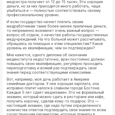
медсестра получает от 12 до 15 тысяч. Это хорошие
деньги, но за них приходится много работать, чаще
улыбаться и — полностью соответствовать своему
профессиональному уровню.
И если государство начнет платить своим
медработникам такие более-менее приличные деньги,
то непременно возникнет очень важный вопрос —
вопрос об отдаче, о качестве работы государственных
медучреждений. На что больной может рассчитывать,
обращаясь за помощью к этим специалистам? Каков
уровень их квалификации, чем он подтвержден?
Мне кажется, одного диплома об окончании
мединститута недостаточно, врач постоянно должен
повышать свою квалификацию, регулярно проходить
переподготовку и всякий раз подтверждать свои
знания перед соответствующими комиссиями.
Вот, например, моя дочь работает в Америке
семейным доктором. У нее хорошая зарплата, она
исправно платит налоги в славном городе Бостоне.
Каждые 5 лет сдает медэкзамен. Это не формальный
экзамен, который можно сдать в ресторане или кафе,
получить корочку, сделав кому-то подарок. Это —
настоящий экзамен, где надо путем определенного
количества ответов подтвердить свои знания по всем
существующим параметрам, которые приняты в