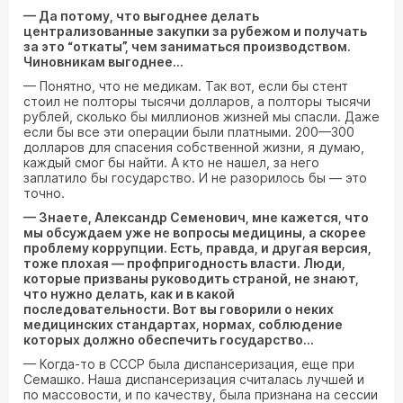
— Да потому, что выгоднее делать
централизованные закупки за рубежом и получать
за это “откаты”, чем заниматься производством.
Чиновникам выгоднее...
— Понятно, что не медикам. Так вот, если бы стент
стоил не полторы тысячи долларов, а полторы тысячи
рублей, сколько бы миллионов жизней мы спасли. Даже
если бы все эти операции были платными. 200—300
долларов для спасения собственной жизни, я думаю,
каждый смог бы найти. А кто не нашел, за него
заплатило бы государство. И не разорилось бы — это
точно.
— Знаете, Александр Семенович, мне кажется, что
мы обсуждаем уже не вопросы медицины, а скорее
проблему коррупции. Есть, правда, и другая версия,
тоже плохая — профпригодность власти. Люди,
которые призваны руководить страной, не знают,
что нужно делать, как и в какой
последовательности. Вот вы говорили о неких
медицинских стандартах, нормах, соблюдение
которых должно обеспечить государство...
— Когда-то в СССР была диспансеризация, еще при
Семашко. Наша диспансеризация считалась лучшей и
по массовости, и по качеству, была признана на сессии