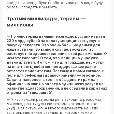
средств и всегда будет работать плохо. А люди будут
болеть, страдать и умирать.
Тратим миллиарды, теряем —
миллионы
— По некоторым данным, ежегодно россияне тратят
230 млрд. рублей на оплату медицинских услуг и
покупку лекарств. Это очень большие деньги для
нашей страны. Во всяком случае, государство
расходует на здравоохранение в три раза меньше. О
чем это говорит? О том, что медицина у нас уже
давно платная. И о том, что для граждан, несмотря
на платность, собственное здоровье все равно
остается приоритетом. Поэтому я с вами согласен:
поле для реформы здравоохранения — огромное.
Задача, наверное, в том, чтобы деньги граждан
официально шли на оплату медицинских услуг и на
развитие здравоохранения, а не оседали в карманах
отдельных “товарищей”.
— У нас каждый раз, когда речь заходит о реформах,
Минсоцздрав выдумывает схемы, которые только
ухудшают ситуацию. А ничего выдумывать не надо.
Есть определенные стандарты, которых нужно