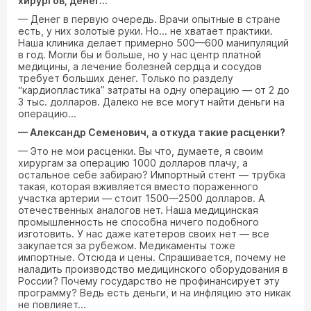
хирургов, денег...
— Денег в первую очередь. Врачи опытные в стране
есть, у них золотые руки. Но... не хватает практики.
Наша клиника делает примерно 500—600 манипуляций
в год. Могли бы и больше, но у нас центр платной
медицины, а лечение болезней сердца и сосудов
требует больших денег. Только по разделу
“кардиопластика” затраты на одну операцию — от 2 до
3 тыс. долларов. Далеко не все могут найти деньги на
операцию...
— Александр Семенович, а откуда такие расценки?
— Это не мои расценки. Вы что, думаете, я своим
хирургам за операцию 1000 долларов плачу, а
остальное себе забираю? Импортный стент — трубка
такая, которая вживляется вместо пораженного
участка артерии — стоит 1500—2500 долларов. А
отечественных аналогов нет. Наша медицинская
промышленность не способна ничего подобного
изготовить. У нас даже катетеров своих нет — все
закупается за рубежом. Медикаменты тоже
импортные. Отсюда и цены. Спрашивается, почему не
наладить производство медицинского оборудования в
России? Почему государство не профинансирует эту
программу? Ведь есть деньги, и на инфляцию это никак
не повлияет...