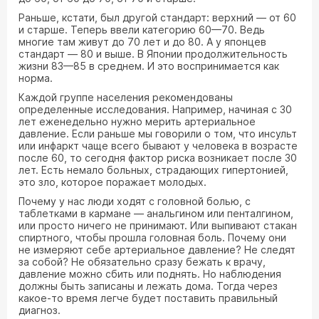
Раньше, кстати, был другой стандарт: верхний — от 60
и старше. Теперь ввели категорию 60—70. Ведь
многие там живут до 70 лет и до 80. А у японцев
стандарт — 80 и выше. В Японии продолжительность
жизни 83—85 в среднем. И это воспринимается как
норма.
Каждой группе населения рекомендованы
определенные исследования. Например, начиная с 30
лет еженедельно нужно мерить артериальное
давление. Если раньше мы говорили о том, что инсульт
или инфаркт чаще всего бывают у человека в возрасте
после 60, то сегодня фактор риска возникает после 30
лет. Есть немало больных, страдающих гипертонией,
это зло, которое поражает молодых.
Почему у нас люди ходят с головной болью, с
таблетками в кармане — анальгином или пенталгином,
или просто ничего не принимают. Или выпивают стакан
спиртного, чтобы прошла головная боль. Почему они
не измеряют себе артериальное давление? Не следят
за собой? Не обязательно сразу бежать к врачу,
давление можно сбить или поднять. Но наблюдения
должны быть записаны и лежать дома. Тогда через
какое-то время легче будет поставить правильный
диагноз.