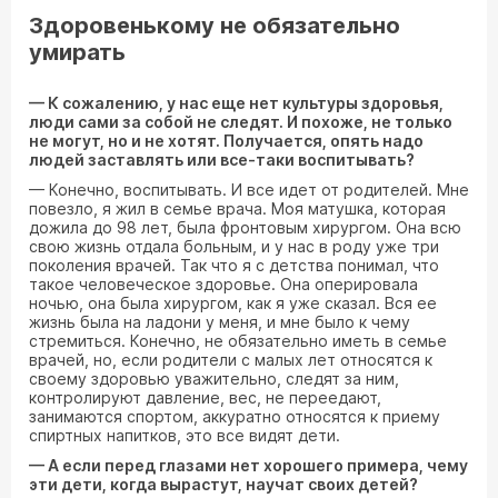
Здоровенькому не обязательно
умирать
— К сожалению, у нас еще нет культуры здоровья,
люди сами за собой не следят. И похоже, не только
не могут, но и не хотят. Получается, опять надо
людей заставлять или все-таки воспитывать?
— Конечно, воспитывать. И все идет от родителей. Мне
повезло, я жил в семье врача. Моя матушка, которая
дожила до 98 лет, была фронтовым хирургом. Она всю
свою жизнь отдала больным, и у нас в роду уже три
поколения врачей. Так что я с детства понимал, что
такое человеческое здоровье. Она оперировала
ночью, она была хирургом, как я уже сказал. Вся ее
жизнь была на ладони у меня, и мне было к чему
стремиться. Конечно, не обязательно иметь в семье
врачей, но, если родители с малых лет относятся к
своему здоровью уважительно, следят за ним,
контролируют давление, вес, не переедают,
занимаются спортом, аккуратно относятся к приему
спиртных напитков, это все видят дети.
— А если перед глазами нет хорошего примера, чему
эти дети, когда вырастут, научат своих детей?