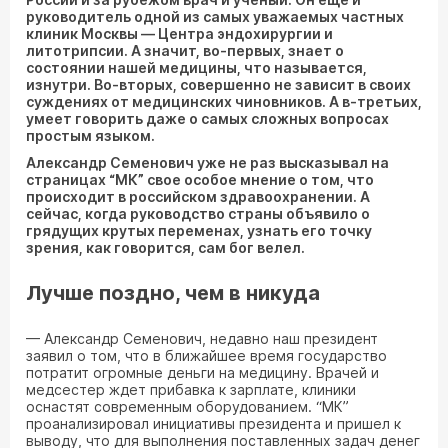
руководитель одной из самых уважаемых частных
клиник Москвы — Центра эндохирургии и
литотрипсии. А значит, во-первых, знает о
состоянии нашей медицины, что называется,
изнутри. Во-вторых, совершенно не зависит в своих
суждениях от медицинских чиновников. А в-третьих,
умеет говорить даже о самых сложных вопросах
простым языком.
Александр Семенович уже не раз высказывал на
страницах “МК” свое особое мнение о том, что
происходит в российском здравоохранении. А
сейчас, когда руководство страны объявило о
грядущих крутых переменах, узнать его точку
зрения, как говорится, сам бог велел.
Лучше поздно, чем в никуда
— Александр Семенович, недавно наш президент
заявил о том, что в ближайшее время государство
потратит огромные деньги на медицину. Врачей и
медсестер ждет прибавка к зарплате, клиники
оснастят современным оборудованием. “МК”
проанализировал инициативы президента и пришел к
выводу, что для выполнения поставленных задач денег