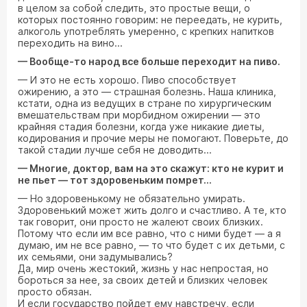
в целом за собой следить, это простые вещи, о
которых постоянно говорим: не переедать, не курить,
алкоголь употреблять умеренно, с крепких напитков
переходить на вино...
— Вообще-то народ все больше переходит на пиво.
— И это не есть хорошо. Пиво способствует
ожирению, а это — страшная болезнь. Наша клиника,
кстати, одна из ведущих в стране по хирургическим
вмешательствам при морбидном ожирении — это
крайняя стадия болезни, когда уже никакие диеты,
кодирования и прочие меры не помогают. Поверьте, до
такой стадии лучше себя не доводить...
— Многие, доктор, вам на это скажут: кто не курит и
не пьет — тот здоровеньким помрет...
— Но здоровенькому не обязательно умирать.
Здоровенький может жить долго и счастливо. А те, кто
так говорит, они просто не жалеют своих близких.
Потому что если им все равно, что с ними будет — а я
думаю, им не все равно, — то что будет с их детьми, с
их семьями, они задумывались?
Да, мир очень жестокий, жизнь у нас непростая, но
бороться за нее, за своих детей и близких человек
просто обязан.
И если государство пойдет ему навстречу, если