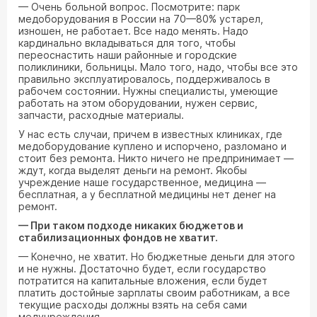
— Очень больной вопрос. Посмотрите: парк
медоборудования в России на 70—80% устарел,
изношен, не работает. Все надо менять. Надо
кардинально вкладываться для того, чтобы
переоснастить наши районные и городские
поликлиники, больницы. Мало того, надо, чтобы все это
правильно эксплуатировалось, поддерживалось в
рабочем состоянии. Нужны специалисты, умеющие
работать на этом оборудовании, нужен сервис,
запчасти, расходные материалы.
У нас есть случаи, причем в известных клиниках, где
медоборудование куплено и испорчено, разломано и
стоит без ремонта. Никто ничего не предпринимает —
ждут, когда выделят деньги на ремонт. Якобы
учреждение наше государственное, медицина —
бесплатная, а у бесплатной медицины нет денег на
ремонт.
— При таком подходе никаких бюджетов и
стабилизационных фондов не хватит.
— Конечно, не хватит. Но бюджетные деньги для этого
и не нужны. Достаточно будет, если государство
потратится на капитальные вложения, если будет
платить достойные зарплаты своим работникам, а все
текущие расходы должны взять на себя сами
медучреждения.