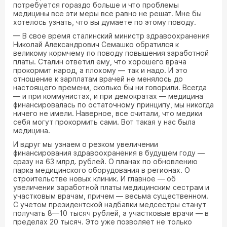
потребуется гораздо больше и что проблемы
медицины все эти меры все равно не решат. Мне бы
хотелось узнать, что вы думаете по этому поводу.
— В свое время сталинский министр здравоохранения
Николай Александрович Семашко обратился к
великому кормчему по поводу повышения заработной
платы. Сталин ответил ему, что хорошего врача
прокормит народ, а плохому — так и надо. И это
отношение к зарплатам врачей не менялось до
настоящего времени, сколько бы ни говорили. Всегда
— и при коммунистах, и при демократах — медицина
финансировалась по остаточному принципу, мы никогда
ничего не имели. Наверное, все считали, что медики
себя могут прокормить сами. Вот такая у нас была
медицина.
И вдруг мы узнаем о резком увеличении
финансирования здравоохранения в будущем году —
сразу на 63 млрд. рублей. О планах по обновлению
парка медицинского оборудования в регионах. О
строительстве новых клиник. И главное — об
увеличении заработной платы медицинским сестрам и
участковым врачам, причем — весьма существенном.
С учетом президентской надбавки медсестры станут
получать 8—10 тысяч рублей, а участковые врачи — в
пределах 20 тысяч. Это уже позволяет не только