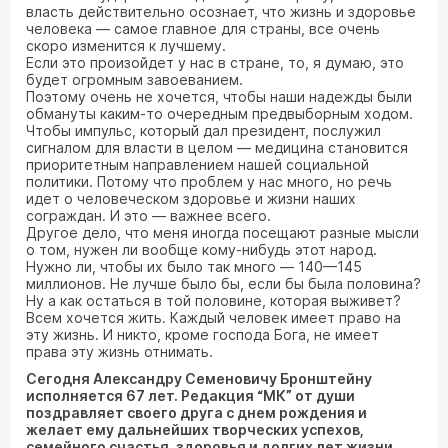
власть действительно осознает, что жизнь и здоровье
человека — самое главное для страны, все очень
скоро изменится к лучшему.
Если это произойдет у нас в стране, то, я думаю, это
будет огромным завоеванием.
Поэтому очень не хочется, чтобы наши надежды были
обмануты каким-то очередным предвыборным ходом.
Чтобы импульс, который дал президент, послужил
сигналом для власти в целом — медицина становится
приоритетным направлением нашей социальной
политики. Потому что проблем у нас много, но речь
идет о человеческом здоровье и жизни наших
сограждан. И это — важнее всего.
Другое дело, что меня иногда посещают разные мысли
о том, нужен ли вообще кому-нибудь этот народ.
Нужно ли, чтобы их было так много — 140—145
миллионов. Не лучше было бы, если бы была половина?
Ну а как остаться в той половине, которая выживет?
Всем хочется жить. Каждый человек имеет право на
эту жизнь. И никто, кроме господа Бога, не имеет
права эту жизнь отнимать.
Сегодня Александру Семеновичу Бронштейну
исполняется 67 лет. Редакция “МК” от души
поздравляет своего друга с днем рождения и
желает ему дальнейших творческих успехов,
семейного счастья, здоровья и долгих лет жизни.