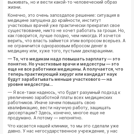
выживать, но и вести какой-то человеческий образ
жизни.
Конечно, это очень запоздалое решение: ситуация в
медицине запущена до крайности, институт
участковых врачей уже практически прекратил свое
существование, никто не хочет работать за гроши. Но,
как говорится, лучше поздно, чем никогда. И хочется
верить, что власть займется этим вопросом всерьез. А
не ограничится одноразовым вбросом денег в
медицину или, хуже того, пустыми декларациями.
— То, что медикам надо повышать зарплату — это
понятно. Но участковые врачи и медсестры — это
еще не все работники медицины. А получается, что
теперь практикующий хирург или кандидат наук
будут зарабатывать меньше участкового — на
уровне медсестры...
— Я все-таки надеюсь, что будет разумный подход к
увеличению заработной платы всех медицинских
работников. Иначе зачем повышать свою
квалификацию, вести научную работу, защищать
диссертации? Здесь, конечно, многое еще не
продумано. А потому — непонятно.
Что касается нашей клиники, то мы это сделали уже
давно. У нас негосударственное учреждение, у нас