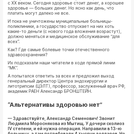
с ХХ веком. Сегодня здоровье стоит денег, а хорошее
здоровье — больших денег. Но ясно как день, что
платить могут далеко не все.
И пока не уничтожены муниципальные больницы-
поликлиники, а государство отпускает на них хоть
какие-то деньги (с нового года вложения возрастут),
должно меняться и медицинское обслуживание “для
всех”.
Как? Где самые болевые точки отечественного
здравоохранения?
Их подсказали наши читатели в ходе прямой линии
“МК”.
А попытался ответить за всех и предложил выход
генеральный директор Центра эндохирургии и
литотрипсии (ЦЭЛТ), профессор, заслуженный врач РФ,
академик РАЕН Александр БРОНШТЕЙН.
“Альтернативы здоровью нет”
— Здравствуйте, Александр Семенович! Звонит
Людмила Мороснякова из Мытищ. У дочери сколиоз
IV степени, и ей нужна операция. Направили в 13-ю
больницу, а там потребовали 4 тысячи долларов. Но