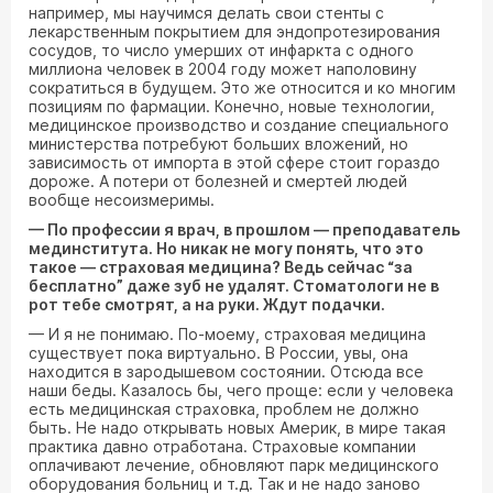
например, мы научимся делать свои стенты с
лекарственным покрытием для эндопротезирования
сосудов, то число умерших от инфаркта с одного
миллиона человек в 2004 году может наполовину
сократиться в будущем. Это же относится и ко многим
позициям по фармации. Конечно, новые технологии,
медицинское производство и создание специального
министерства потребуют больших вложений, но
зависимость от импорта в этой сфере стоит гораздо
дороже. А потери от болезней и смертей людей
вообще несоизмеримы.
— По профессии я врач, в прошлом — преподаватель
мединститута. Но никак не могу понять, что это
такое — страховая медицина? Ведь сейчас “за
бесплатно” даже зуб не удалят. Стоматологи не в
рот тебе смотрят, а на руки. Ждут подачки.
— И я не понимаю. По-моему, страховая медицина
существует пока виртуально. В России, увы, она
находится в зародышевом состоянии. Отсюда все
наши беды. Казалось бы, чего проще: если у человека
есть медицинская страховка, проблем не должно
быть. Не надо открывать новых Америк, в мире такая
практика давно отработана. Страховые компании
оплачивают лечение, обновляют парк медицинского
оборудования больниц и т.д. Так и не надо заново