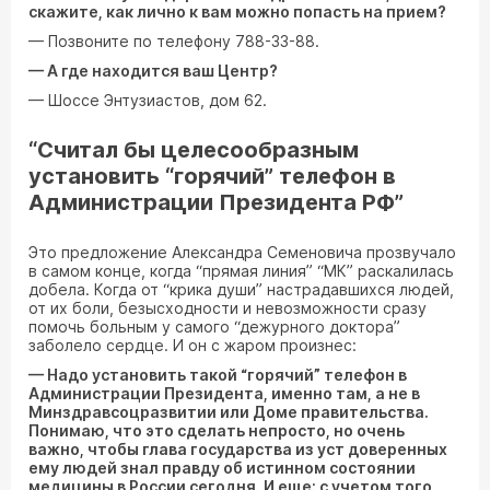
скажите, как лично к вам можно попасть на прием?
— Позвоните по телефону 788-33-88.
— А где находится ваш Центр?
— Шоссе Энтузиастов, дом 62.
“Считал бы целесообразным
установить “горячий” телефон в
Администрации Президента РФ”
Это предложение Александра Семеновича прозвучало
в самом конце, когда “прямая линия” “МК” раскалилась
добела. Когда от “крика души” настрадавшихся людей,
от их боли, безысходности и невозможности сразу
помочь больным у самого “дежурного доктора”
заболело сердце. И он с жаром произнес:
— Надо установить такой “горячий” телефон в
Администрации Президента, именно там, а не в
Минздравсоцразвитии или Доме правительства.
Понимаю, что это сделать непросто, но очень
важно, чтобы глава государства из уст доверенных
ему людей знал правду об истинном состоянии
медицины в России сегодня. И еще: с учетом того,