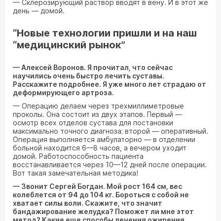
— Склерозирующий раствор вводят в вену. И в этот же
день — домой.
“Новые технологии пришли и на наш
“медицинский рынок”
— Алексей Воронов. Я прочитал, что сейчас
научились очень быстро лечить суставы.
Расскажите подробнее. Я уже много лет страдаю от
деформирующего артроза.
— Операцию делаем через трехмиллиметровые
проколы. Она состоит из двух этапов. Первый —
осмотр всех отделов сустава для постановки
максимально точного диагноза; второй — оперативный.
Операция выполняется амбулаторно — в отделении
больной находится 6—8 часов, а вечером уходит
домой. Работоспособность пациента
восстанавливается через 10—12 дней после операции.
Вот такая замечательная методика!
— Звонит Сергей Богдан. Мой рост 164 см, вес
колеблется от 94 до 104 кг. Бороться с собой не
хватает силы воли. Скажите, что значит
бандажирование желудка? Поможет ли мне этот
метод? Какие еще способы лечения ожирения