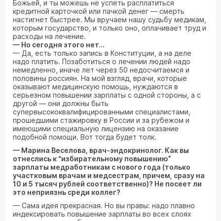
Божьей, и ты можешь не успеть расплатиться
кредитной карточкой или пачкой денег — смерть
настигнет быстрее. Мы вручаем нашу судьбу медикам,
которым государство, и только оно, оплачивает труд и
расходы на лечение.
— Но сегодня этого нет...
— Да, есть только запись в Конституции, а на деле
надо платить. Позаботиться о лечении людей надо
немедленно, иначе лет через 50 недосчитаемся и
половины россиян. На мой взгляд, врачи, которые
оказывают медицинскую помощь, нуждаются в
серьезном повышении зарплаты с одной стороны, а с
другой — они должны быть
супервысококвалифицированными специалистами,
прошедшими стажировку в России и за рубежом и
имеющими специальную лицензию на оказание
подобной помощи. Вот тогда будет толк.
— Марина Веселова, врач-эндокринолог. Как вы
отнеслись к “избирательному повышению”
зарплаты медработникам с нового года (только
участковым врачам и медсестрам, причем, сразу на
10 и 5 тысяч рублей соответственно)? Не посеет ли
это неприязнь среди коллег?
— Сама идея прекрасная. Но вы правы: надо плавно
индексировать повышение зарплаты во всех слоях