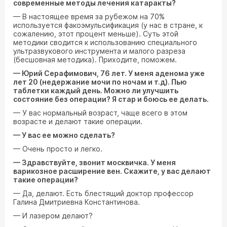
современные методы лечения катаракты?
— В настоящее время за рубежом на 70%
используется факоэмульсификация (у нас в стране, к
сожалению, этот процент меньше). Суть этой
методики сводится к использованию специального
ультразвукового инструмента и малого разреза
(бесшовная методика). Приходите, поможем.
— Юрий Серафимович, 76 лет. У меня аденома уже
лет 20 (недержание мочи по ночам и т.д). Пью
таблетки каждый день. Можно ли улучшить
состояние без операции? Я стар и боюсь ее делать.
— У вас нормальный возраст, чаще всего в этом
возрасте и делают такие операции.
— У вас ее можно сделать?
— Очень просто и легко.
— Здравствуйте, звонит москвичка. У меня
варикозное расширение вен. Скажите, у вас делают
такие операции?
— Да, делают. Есть блестящий доктор профессор
Галина Дмитриевна Константинова.
— И лазером делают?