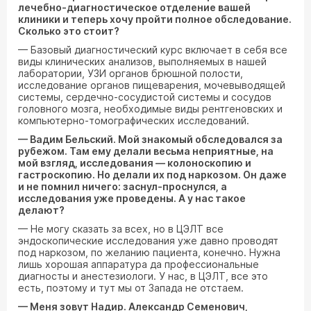
лечебно-диагностическое отделение вашей
клиники и теперь хочу пройти полное обследование.
Сколько это стоит?
— Базовый диагностический курс включает в себя все
виды клинических анализов, выполняемых в нашей
лаборатории, УЗИ органов брюшной полости,
исследование органов пищеварения, мочевыводящей
системы, сердечно-сосудистой системы и сосудов
головного мозга, необходимые виды рентгеновских и
компьютерно-томографических исследований.
— Вадим Бельский. Мой знакомый обследовался за
рубежом. Там ему делали весьма неприятные, на
мой взгляд, исследования — колоноскопию и
гастроскопию. Но делали их под наркозом. Он даже
и не помнил ничего: заснул-проснулся, а
исследования уже проведены. А у нас такое
делают?
— Не могу сказать за всех, но в ЦЭЛТ все
эндоскопические исследования уже давно проводят
под наркозом, по желанию пациента, конечно. Нужна
лишь хорошая аппаратура да профессиональные
диагносты и анестезиологи. У нас, в ЦЭЛТ, все это
есть, поэтому и тут мы от Запада не отстаем.
— Меня зовут Надир. Александр Семенович,