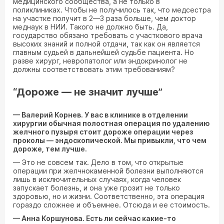
медицинского сообщества, а не только в
поликлиниках. Чтобы не получилось так, что медсестра
на участке получит в 2—3 раза больше, чем доктор
меднаук в НИИ. Такого не должно быть. Да,
государство обязано требовать с участкового врача
высоких знаний и полной отдачи, так как он является
главным судьей в дальнейшей судьбе пациента. Но
разве хирург, невропатолог или эндокринолог не
должны соответствовать этим требованиям?
“Дороже — не значит лучше”
— Валерий Корнев. У вас в клинике в отделении
хирургии обычная полостная операция по удалению
желчного пузыря стоит дороже операции через
проколы — эндоскопической. Мы привыкли, что чем
дороже, тем лучше.
— Это не совсем так. Дело в том, что открытые
операции при желчнокаменной болезни выполняются
лишь в исключительных случаях, когда человек
запускает болезнь, и она уже грозит не только
здоровью, но и жизни. Соответственно, эта операция
гораздо сложнее и объемнее. Отсюда и ее стоимость.
— Анна Коршунова. Есть ли сейчас какие-то