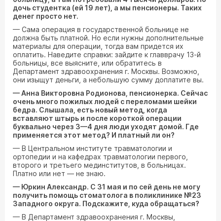
дочь студентка (ей 19 лет), а мы пенсионеры. Таких
денег просто нет.
— Сама операция в государственной больнице не
должна быть платной. Но если нужны дополнительные
материалы для операции, тогда вам придется их
оплатить. Наведите справки: зайдите к главврачу 13-й
больницы, все выясните, или обратитесь в
Департамент здравоохранения г. Москвы. Возможно,
они изыщут деньги, а небольшую сумму доплатите вы.
— Анна Викторовна Родионова, пенсионерка. Сейчас
очень много пожилых людей с переломами шейки
бедра. Слышала, есть новый метод, когда
вставляют штырь и после короткой операции
буквально через 3—4 дня люди уходят домой. Где
применяется этот метод? И платный ли он?
— В Центральном институте травматологии и
ортопедии и на кафедрах травматологии первого,
второго и третьего мединститутов, в больницах.
Платно или нет — не знаю.
— Юркин Александр. С 31 мая и по сей день не могу
получить помощь стоматолога в поликлинике №23
Западного округа. Подскажите, куда обращаться?
— В Департамент здравоохранения г. Москвы,