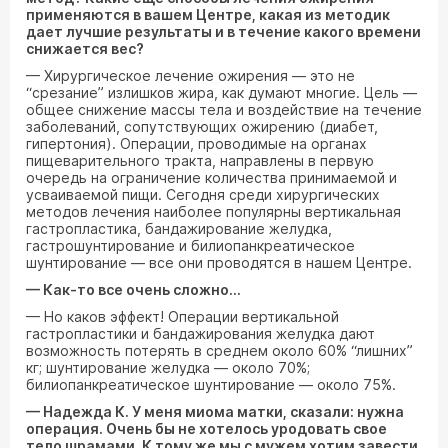
применяются в вашем Центре, какая из методик
дает лучшие результаты и в течение какого времени
снижается вес?
— Хирургическое лечение ожирения — это не
“срезание” излишков жира, как думают многие. Цель —
общее снижение массы тела и воздействие на течение
заболеваний, сопутствующих ожирению (диабет,
гипертония). Операции, проводимые на органах
пищеварительного тракта, направлены в первую
очередь на ограничение количества принимаемой и
усваиваемой пищи. Сегодня среди хирургических
методов лечения наиболее популярны вертикальная
гастропластика, бандажирование желудка,
гастрошунтирование и билиопанкреатическое
шунтирование — все они проводятся в нашем Центре.
— Как-то все очень сложно...
— Но каков эффект! Операции вертикальной
гастропластики и бандажирования желудка дают
возможность потерять в среднем около 60% “лишних”
кг; шунтирование желудка — около 70%;
билиопанкреатическое шунтирование — около 75%.
— Надежда К. У меня миома матки, сказали: нужна
операция. Очень бы не хотелось уродовать свое
тело шрамами. К тому же мы с мужем хотим завести