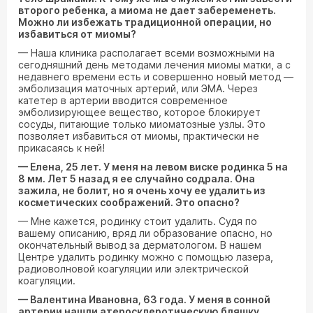
второго ребенка, а миома не дает забеременеть.
Можно ли избежать традиционной операции, но
избавиться от миомы?
— Наша клиника располагает всеми возможными на
сегодняшний день методами лечения миомы матки, а с
недавнего времени есть и совершенно новый метод —
эмболизация маточных артерий, или ЭМА. Через
катетер в артерии вводится современное
эмболизирующее вещество, которое блокирует
сосуды, питающие только миоматозные узлы. Это
позволяет избавиться от миомы, практически не
прикасаясь к ней!
— Елена, 25 лет. У меня на левом виске родинка 5 на
8 мм. Лет 5 назад я ее случайно содрала. Она
зажила, не болит, но я очень хочу ее удалить из
косметических соображений. Это опасно?
— Мне кажется, родинку стоит удалить. Судя по
вашему описанию, вряд ли образование опасно, но
окончательный вывод за дерматологом. В нашем
Центре удалить родинку можно с помощью лазера,
радиоволновой коагуляции или электрической
коагуляции.
— Валентина Ивановна, 63 года. У меня в сонной
артерии нашли атеросклеротическую бляшку.