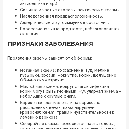
антисептики и др.).
Сильные и частые стрессы, психические травмы.
Наследственная предрасположенность.
Аллергические и аутоиммунные состояния.
Профессиональные вредности, неблагоприятная
экология.
ПРИЗНАКИ ЗАБОЛЕВАНИЯ
Проявления экземы зависят от её формы:
Истинная экзема:
покраснение, зуд, мелкие
пузырьки, эрозии, мокнутие, корки, шелушение.
Обычно симметрично.
Микробная экзема:
вокруг очагов инфекции,
корки могут быть гнойными. Нумулярная экзема –
небольшие округлые очаги.
Варикозная экзема:
очаги на варикозно
расширенных венах, из-за нарушения
кровоснабжения, травм и чувствительности к
лечению варикоза.
Себорейная экзема:
волосистая часть головы,
лицо, грудь, ушные раковины; красные бляшки с