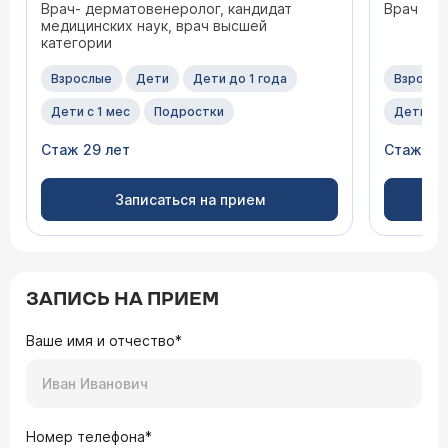
Врач- дерматовенеролог, кандидат
Врач - 
медицинских наук, врач высшей
категории
Взрослые
Дети
Дети до 1 года
Взрослы
Дети с 1 мес
Подростки
Дети с 1
Стаж 29 лет
Стаж 27
Записаться на прием
ЗАПИСЬ НА ПРИЕМ
Ваше имя и отчество*
Номер телефона*