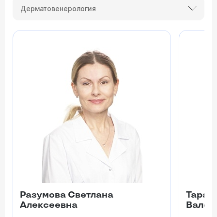
Дерматовенерология
Разумова Светлана
Тарат
Алексеевна
Вален