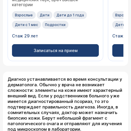
категории
Взрослые
Дети
Дети до 1 года
Взрослы
Дети с 1 мес
Подростки
Дети с 1
Стаж 29 лет
Стаж 27
Записаться на прием
Диагноз устанавливается во время консультации у
дерматолога. Обычно у врача не возникает
сложности: элементы на коже имеют характерный
внешний вид. Если у родственников больного уже
имеется диагностированный псориаз, то это
подтверждает правильность диагноза. Иногда, в
сомнительных случаях, доктор может назначить
биопсию кожи. Берут небольшой фрагмент с
патологического очага и отправляют для изучения
под микроскопом в лаборатории.