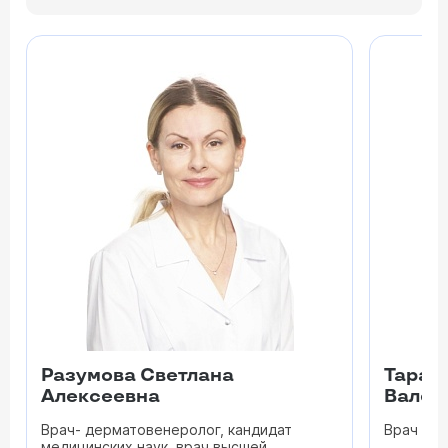
Разумова Светлана
Тарат
Алексеевна
Вален
Врач- дерматовенеролог, кандидат
Врач - 
медицинских наук, врач высшей