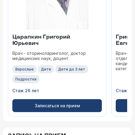
Царапкин Григорий
Гришу
Юрьевич
Евген
Врач - оториноларинголог, доктор
Врач-от
медицинских наук, доцент
отделени
кандидат
категори
Взрослые
Дети
Дети до 3 лет
Подростки
Стаж 26 лет
Стаж 32
Записаться на прием