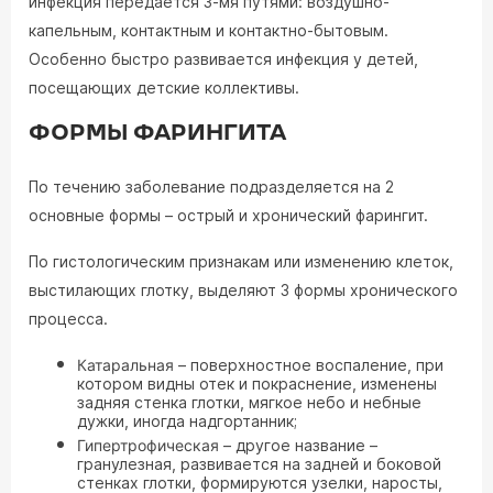
инфекция передается 3-мя путями: воздушно-
капельным, контактным и контактно-бытовым.
Особенно быстро развивается инфекция у детей,
посещающих детские коллективы.
ФОРМЫ ФАРИНГИТА
По течению заболевание подразделяется на 2
основные формы – острый и хронический фарингит.
По гистологическим признакам или изменению клеток,
выстилающих глотку, выделяют 3 формы хронического
процесса.
Катаральная
– поверхностное воспаление, при
котором видны отек и покраснение, изменены
задняя стенка глотки, мягкое небо и небные
дужки, иногда надгортанник;
Гипертрофическая
– другое название –
гранулезная, развивается на задней и боковой
стенках глотки, формируются узелки, наросты,