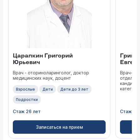
Царапкин Григорий
Гришу
Юрьевич
Евген
Врач - оториноларинголог, доктор
Врач-от
медицинских наук, доцент
отделени
кандидат
категори
Взрослые
Дети
Дети до 3 лет
Подростки
Стаж 26 лет
Стаж 32
Записаться на прием