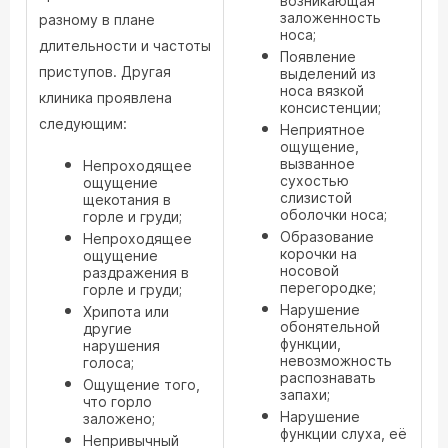
возникающая
заложенность
разному в плане
носа;
длительности и частоты
Появление
приступов. Другая
выделений из
носа вязкой
клиника проявлена
консистенции;
следующим:
Неприятное
ощущение,
вызванное
Непроходящее
сухостью
ощущение
слизистой
щекотания в
оболочки носа;
горле и груди;
Образование
Непроходящее
корочки на
ощущение
носовой
раздражения в
перегородке;
горле и груди;
Нарушение
Хрипота или
обонятельной
другие
функции,
нарушения
невозможность
голоса;
распознавать
Ощущение того,
запахи;
что горло
Нарушение
заложено;
функции слуха, её
Непривычный