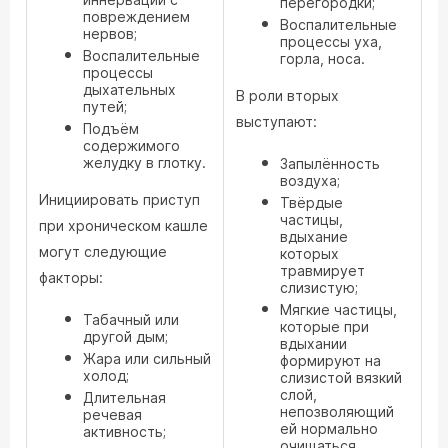
перегородки;
повреждением
Воспалительные
нервов;
процессы уха,
Воспалительные
горла, носа.
процессы
дыхательных
В роли вторых
путей;
выступают:
Подъём
содержимого
желудку в глотку.
Запылённость
воздуха;
Инициировать приступ
Твёрдые
частицы,
при хроническом кашле
вдыхание
могут следующие
которых
травмирует
факторы:
слизистую;
Мягкие частицы,
Табачный или
которые при
другой дым;
вдыхании
Жара или сильный
формируют на
холод;
слизистой вязкий
слой,
Длительная
непозволяющий
речевая
ей нормально
активность;
очищаться.