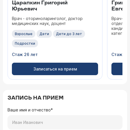
Царапкин Григорий
Гришу
Юрьевич
Евген
Врач - оториноларинголог, доктор
Врач-от
медицинских наук, доцент
отделени
кандидат
категори
Взрослые
Дети
Дети до 3 лет
Подростки
Стаж 26 лет
Стаж 32
Записаться на прием
ЗАПИСЬ НА ПРИЕМ
Ваше имя и отчество*