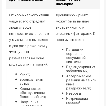
насморка
От хронического кашля
Хронический ринит
чаще всего страдают
может быть вызван
люди старше
внутренними или
пятидесяти лет, причём
внешними факторами. К
у мужчин его выявляют
первым относят:
в два раза реже, чем у
Патологии
женщин. Он
сердечно-
сосудистой
развивается на фоне
системы;
ряда других патологий:
Ряд эндокринных
заболеваний;
Ринит;
Аллергические
Бронхиальная
реакции на те или
астма;
иные
раздражители;
Хроническая
обструктивная
Неврозы;
болезнь лёгких;
Искривления
Нарушения
носовой
иннервации с