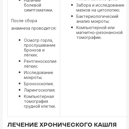
Наличие
болевой
Забора и исследование
симптоматики.
мазков на цитологию;
Бактериологический
После сбора
анализ мокроты;
Компьютерной или
анамнеза проводится:
магнитно-резонансной
томографии.
Осмотр горла,
прослушивание
бронхов и
лёгких;
Рентгеноскопия
лёгких;
Исследование
мокроты;
Бронхоскопия;
Ларингоскопия;
Компьютерная
томография
грудной клетки.
ЛЕЧЕНИЕ ХРОНИЧЕСКОГО КАШЛЯ