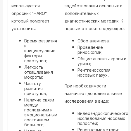
используется
задействовании основных и
опросник "HARQ",
дополнительных
который помогает
диагностических методик. К
установить:
первым относят следующее:
Время развития
Сбор анамнеза;
и
Проведение
инициирующие
риноскопии;
факторы
Общие анализы крови и
приступов;
урины;
Лёгкость
Рентгеноскопия
откашливания
носовых пазух.
мокроты;
Частоту
При необходимости
развития
приступов;
назначают дополнительные
Наличие связи
исследования в виде:
между
последними и
Видеоэндоскопического
эмоциональным
исследования носовых
состоянием
полостей;
больного;
Ринопневмометрии;