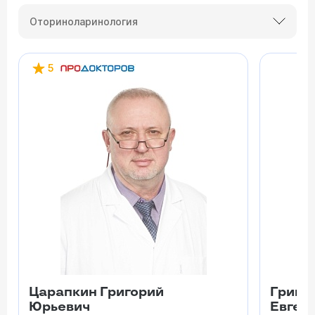
Оториноларинология
5
Царапкин Григорий
Гришу
Юрьевич
Евген