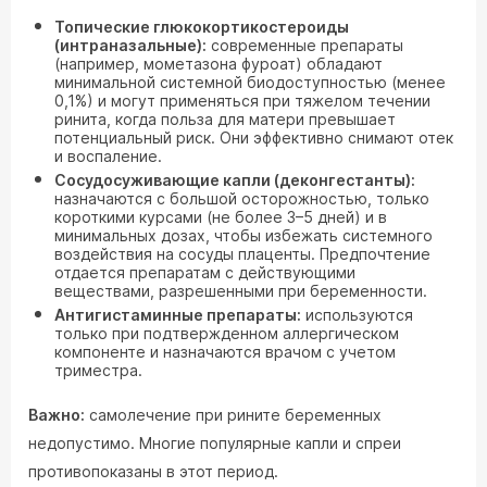
Топические глюкокортикостероиды
(интраназальные):
современные препараты
(например, мометазона фуроат) обладают
минимальной системной биодоступностью (менее
0,1%) и могут применяться при тяжелом течении
ринита, когда польза для матери превышает
потенциальный риск. Они эффективно снимают отек
и воспаление.
Сосудосуживающие капли (деконгестанты):
назначаются с большой осторожностью, только
короткими курсами (не более 3–5 дней) и в
минимальных дозах, чтобы избежать системного
воздействия на сосуды плаценты. Предпочтение
отдается препаратам с действующими
веществами, разрешенными при беременности.
Антигистаминные препараты:
используются
только при подтвержденном аллергическом
компоненте и назначаются врачом с учетом
триместра.
Важно:
самолечение при рините беременных
недопустимо. Многие популярные капли и спреи
противопоказаны в этот период.