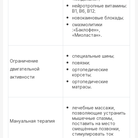
нейротропные витамины:
В1, В6, В12;
новокаиновые блокады;
смазмолитики
:«Баклофен»,
«Миоластан».
специальные шины;
Ограничение
повязки;
двигательной
ортопедические
корсеты;
активности
ортопедические
матрасы.
лечебные массажи,
позволяющие устранить
мышечные спазмы,
Мануальная терапия
поставить на место
смещённые позвонки,
стимулировать ток