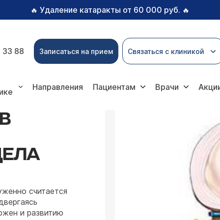
Удаление катаракты от 60 000 руб.
🔥
🔥
 33 88
Записаться на прием
Связаться с клиникой
я дисков позвоночника поясничного отдела
Направления
Пациентам
Врачи
Акци
ике
В
ДЕЛА
уженно считается
двергаясь
ржен и развитию