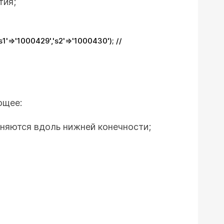
тия;
'=>'1000429','s2'=>'1000430'); //
ющее:
аняются вдоль нижней конечности;