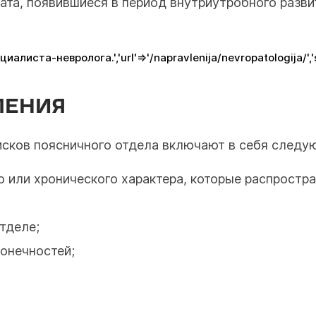
ата, появившиеся в период внутриутробного разви
ста-невролога.','url'=>'/napravlenija/nevropatologija/','s1
ЛЕНИЯ
сков поясничного отдела включают в себя следу
 или хронического характера, которые распростр
тделе;
онечностей;