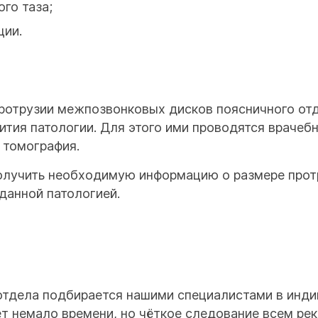
го таза;
ции.
отрузии межпозвонковых дисков поясничного отде
ития патологии. Для этого ими проводятся врачеб
 томография.
лучить необходимую информацию о размере протр
данной патологией.
отдела подбирается нашими специалистами в инди
ет немало времени, но чёткое следование всем ре