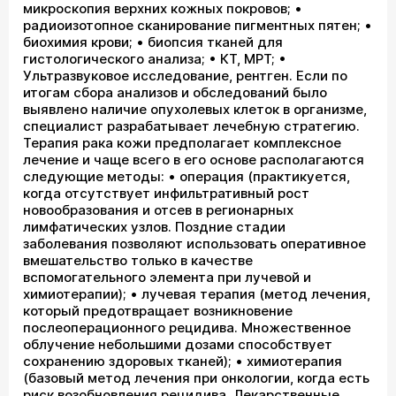
микроскопия верхних кожных покровов; •
радиоизотопное сканирование пигментных пятен; •
биохимия крови; • биопсия тканей для
гистологического анализа; • КТ, МРТ; •
Ультразвуковое исследование, рентген. Если по
итогам сбора анализов и обследований было
выявлено наличие опухолевых клеток в организме,
специалист разрабатывает лечебную стратегию.
Терапия рака кожи предполагает комплексное
лечение и чаще всего в его основе располагаются
следующие методы: • операция (практикуется,
когда отсутствует инфильтративный рост
новообразования и отсев в регионарных
лимфатических узлов. Поздние стадии
заболевания позволяют использовать оперативное
вмешательство только в качестве
вспомогательного элемента при лучевой и
химиотерапии); • лучевая терапия (метод лечения,
который предотвращает возникновение
послеоперационного рецидива. Множественное
облучение небольшими дозами способствует
сохранению здоровых тканей); • химиотерапия
(базовый метод лечения при онкологии, когда есть
риск возобновления рецидива. Лекарственные