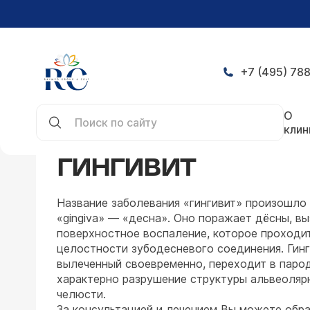
+7 (495) 788
Главная
Заболевания
Стоматология
Гингив
О
клин
ГИНГИВИТ
Название заболевания «гингивит» произошло 
«gingiva» — «десна». Оно поражает дёсны, вы
поверхностное воспаление, которое проходи
целостности зубодесневого соединения. Гинг
вылеченный своевременно, переходит в парод
характерно разрушение структуры альвеоляр
челюсти.
За консультацией и лечением Вы можете обра