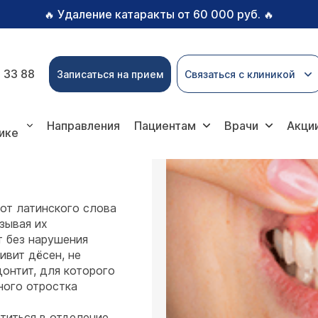
Удаление катаракты от 60 000 руб.
🔥
🔥
 33 88
Записаться на прием
Связаться с клиникой
ит
Направления
Пациентам
Врачи
Акци
ике
от латинского слова
зывая их
т без нарушения
ивит дёсен, не
онтит, для которого
ного отростка
титься в отделение