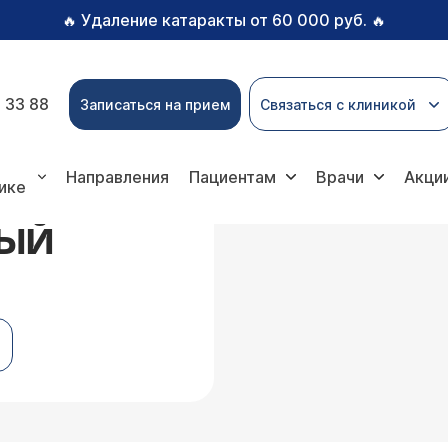
Удаление катаракты от 60 000 руб.
🔥
🔥
 33 88
Записаться на прием
Связаться с клиникой
 фиброзный пульпит
Направления
Пациентам
Врачи
Акци
ике
НЫЙ