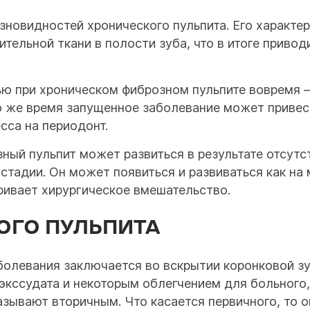
зновидностей хронического пульпита. Его характе
тельной ткани в полости зуба, что в итоге приво
 при хроническом фиброзном пульпите вовремя —
то же время запущенное заболевание может привес
сса на периодонт.
зный пульпит может развиться в результате отсутс
тадии. Он может появиться и развиваться как на 
ривает хирургическое вмешательство.
ОГО ПУЛЬПИТА
болевания заключается во вскрытии коронковой з
экссудата и некоторым облегчением для больного,
 называют вторичным. Что касается первичного, то