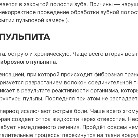
ивается в закрытой полости зуба. Причины — нару
некорректное проведение обработки зубной полос
рытии пульповой камеры).
ПУЛЬПИТА
: острую и хроническую. Чаще всего вторая возн
иброзного пульпита
.
нсацией, при которой происходит фиброзная тра
ризуется разрастанием волокон соединительной т
никает в результате реактивности организма, кото
уктуры пульпы. Последняя при этом не распадает
 период исключают острые боли. Чаще всего этом
рая создаёт отток жидкости через отверстие. Нес
ребует немедленного лечения. Пройдёт совсем нем
палительные процессы перекинутся на ткани вокру