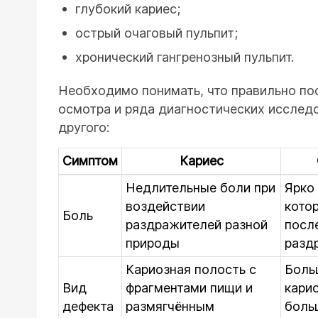
глубокий кариес;
острый очаговый пульпит;
хронический гангренозный пульпит.
Необходимо понимать, что правильно по
осмотра и ряда диагностических исследо
другого:
Симптом
Кариес
Недлительные боли при
Ярко
воздействии
кото
Боль
раздражителей разной
посл
природы
разд
Кариозная полость с
Боль
Вид
фрагментами пищи и
кари
дефекта
размягчённым
боль