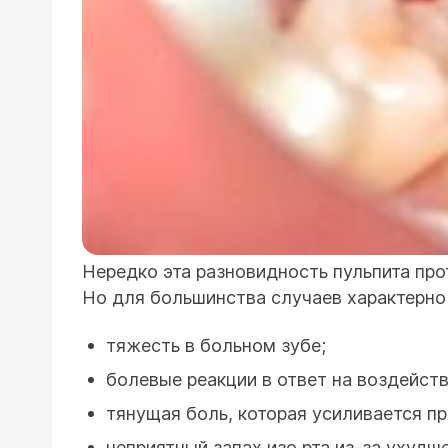
Нередко эта разновидность пульпита про
Но для большинства случаев характерн
тяжесть в больном зубе;
болевые реакции в ответ на воздейст
тянущая боль, которая усиливается пр
неприятный запах изо рта из-за ухудш