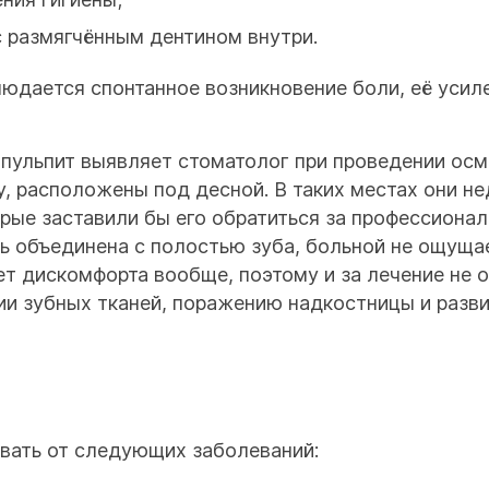
с размягчённым дентином внутри.
юдается спонтанное возникновение боли, её усил
пульпит выявляет стоматолог при проведении осмо
у, расположены под десной. В таких местах они 
орые заставили бы его обратиться за профессион
ь объединена с полостью зуба, больной не ощущае
ет дискомфорта вообще, поэтому и за лечение не 
ии зубных тканей, поражению надкостницы и разв
вать от следующих заболеваний: