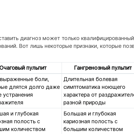
ставить диагноз может только квалифицированны
ваний. Вот лишь некоторые признаки, которые поз
Очаговый пульпит
Гангренозный пульпит
 выраженные боли,
Длительная болевая
рые длятся долго даже
симптоматика ноющего
е устранения
характера от раздражител
ражителя
разной природы
шая и глубокая
Большая и глубокая
озная полость с
кариозная полость с
шим количеством
большим количеством