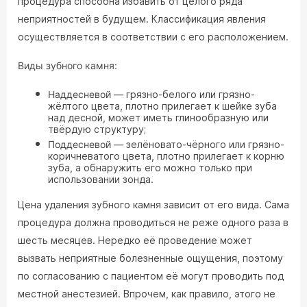
процедура способна избавить от целого ряда
неприятностей в будущем. Классификация явления
осуществляется в соответствии с его расположением.
Виды зубного камня:
Наддесневой
— грязно-белого или грязно-
жёлтого цвета, плотно прилегает к шейке зуба
над десной, может иметь глинообразную или
твёрдую структуру;
Поддесневой
— зелёновато-чёрного или грязно-
коричневатого цвета, плотно прилегает к корню
зуба, а обнаружить его можно только при
использовании зонда.
Цена удаления зубного камня зависит от его вида. Сама
процедура должна проводиться не реже одного раза в
шесть месяцев. Нередко её проведение может
вызвать неприятные болезненные ощущения, поэтому
по согласованию с пациентом её могут проводить под
местной анестезией. Впрочем, как правило, этого не