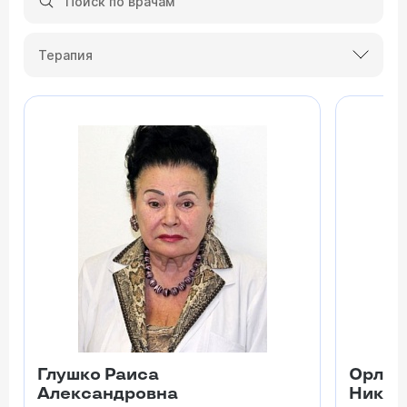
Терапия
Глушко Раиса
Орлин
Александровна
Никол