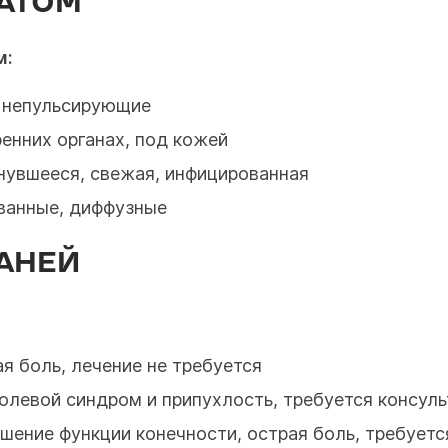
АТОМ
м:
и непульсирующие
ренних органах, под кожей
рнувшееся, свежая, инфицированная
ованные, диффузные
АНЕЙ
ая боль, лечение не требуется
болевой синдром и припухлость, требуется консул
рушение функции конечности, острая боль, требуе