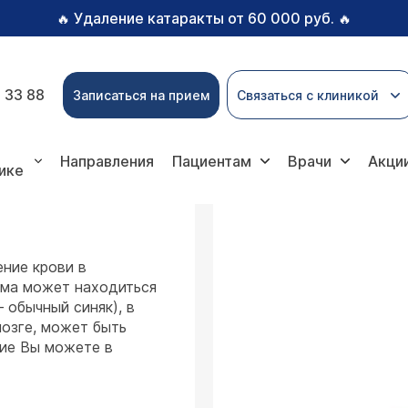
Удаление катаракты от 60 000 руб.
🔥
🔥
 33 88
Записаться на прием
Связаться с клиникой
едия
Гематома
Направления
Пациентам
Врачи
Акци
ике
ение крови в
ома может находиться
 обычный синяк), в
мозге, может быть
ние Вы можете в