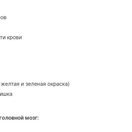
нов
ти крови
(желтая и зеленая окраска)
шишка
головной мозг: