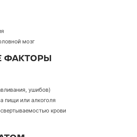
ия
оловной мозг
 ФАКТОРЫ
авливания, ушибов)
а пищи или алкоголя
о свертываемостью крови