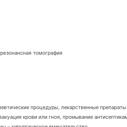
-резонансная томография
певтические процедуры, лекарственные препараты
вакуация крови или гноя, промывание антисептика
аны – хирургическое вмешательство