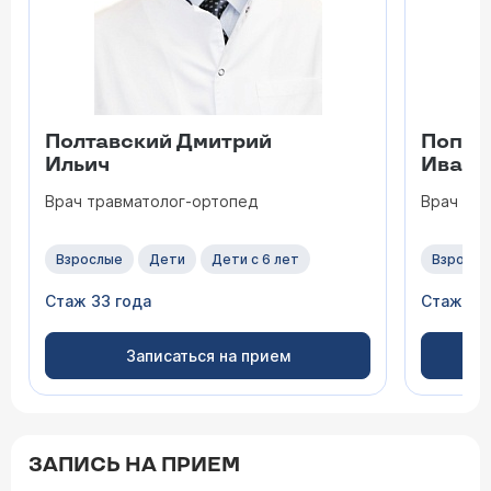
Полтавский Дмитрий
Попов
Ильич
Ивано
Врач травматолог-ортопед
Врач тр
Взрослые
Дети
Дети с 6 лет
Взрослы
Стаж 33 года
Стаж 17 
Записаться на прием
ЗАПИСЬ НА ПРИЕМ