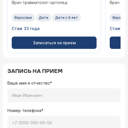
Врач травматолог-ортопед
Врач тр
Взрослые
Дети
Дети с 6 лет
Взрослы
Стаж 33 года
Стаж 17 
Записаться на прием
ЗАПИСЬ НА ПРИЕМ
Ваше имя и отчество*
Номер телефона*