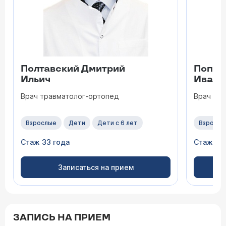
Полтавский Дмитрий
Попов
Ильич
Ивано
Врач травматолог-ортопед
Врач тр
Взрослые
Дети
Дети с 6 лет
Взрослы
Стаж 33 года
Стаж 17 
Записаться на прием
ЗАПИСЬ НА ПРИЕМ