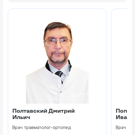
Полтавский Дмитрий
Попов
Ильич
Ивано
Врач травматолог-ортопед
Врач тр