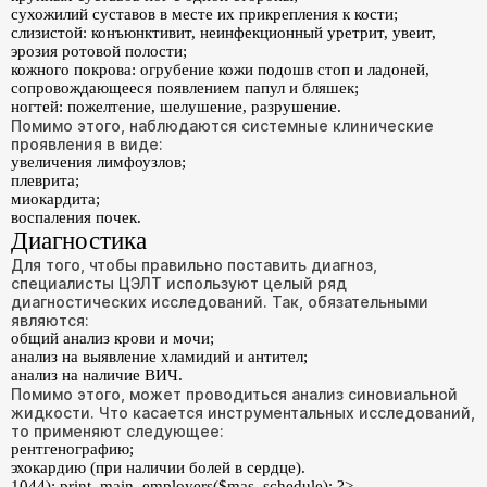
сухожилий суставов в месте их прикрепления к кости;
слизистой: конъюнктивит, неинфекционный уретрит, увеит,
эрозия ротовой полости;
кожного покрова: огрубение кожи подошв стоп и ладоней,
сопровождающееся появлением папул и бляшек;
ногтей: пожелтение, шелушение, разрушение.
Помимо этого, наблюдаются системные клинические
проявления в виде:
увеличения лимфоузлов;
плеврита;
миокардита;
воспаления почек.
Диагностика
Для того, чтобы правильно поставить диагноз,
специалисты ЦЭЛТ используют целый ряд
диагностических исследований. Так, обязательными
являются:
общий анализ крови и мочи;
анализ на выявление хламидий и антител;
анализ на наличие ВИЧ.
Помимо этого, может проводиться анализ синовиальной
жидкости. Что касается инструментальных исследований,
то применяют следующее:
рентгенографию;
эхокардию (при наличии болей в сердце).
1044); print_main_employers($mas_schedule); ?>