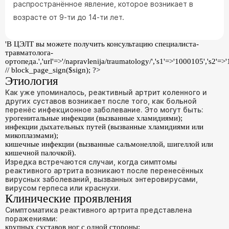
распространённое явление, которое возникает в
возрасте от 9-ти до 14-ти лет.
'В ЦЭЛТ вы можете получить консультацию специалиста-
травматолога-
ортопеда.','url'=>'/napravlenija/traumatology/','s1'=>'1000105','s2'=>
// block_page_sign($sign); ?>
Этиология
Как уже упоминалось, реактивный артрит коленного и
других суставов возникает после того, как больной
перенёс инфекционное заболевание. Это могут быть:
урогенитальные инфекции (вызванные хламидиями);
инфекции дыхательных путей (вызванные хламидиями или
микоплазмами);
кишечные инфекции (вызванные сальмонеллой, шигеллой или
кишечной палочкой).
Изредка встречаются случаи, когда симптомы
реактивного артрита возникают после перенесённых
вирусных заболеваний, вызванных энтеровирусами,
вирусом герпеса или краснухи.
Клинические проявления
Симптоматика реактивного артрита представлена
поражениями:
крупных суставов ног с одной стороны;