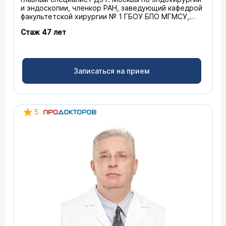
и эндоскопии, членкор РАН, заведующий кафедрой
факультетской хирургии № 1 ГБОУ БПО МГМСУ,
доктор медицинских наук, врач высшей категории,
Стаж 47 лет
профессор
Записаться на прием
5