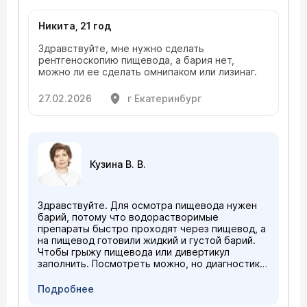
Никита, 21 год
Здравствуйте, мне нужно сделать
рентгеноскопию пищевода, а бария нет,
можно ли ее сделать омнипаком или лизинаг.
27.02.2026
г Екатеринбург
Кузина В. В.
Здравствуйте. Для осмотра пищевода нужен
барий, потому что водорастворимые
препараты быстро проходят через пищевод, а
на пищевод готовили жидкий и густой барий.
Чтобы грыжу пищевода или дивертикул
заполнить. Посмотреть можно, но диагностика
не достоверная. В основном после
операционных пациентов смотрим с
Подробнее
препаратом омнипак.