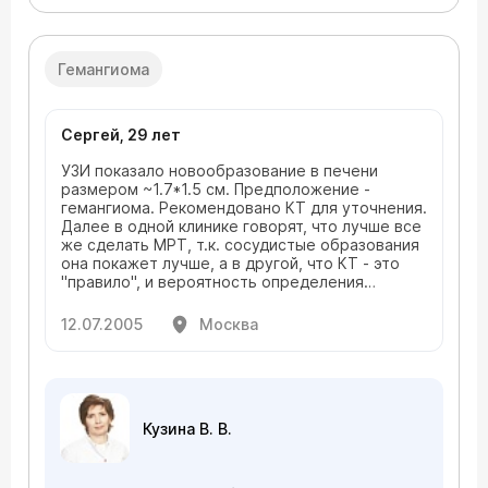
Гемангиома
Сергей, 29 лет
УЗИ показало новообразование в печени
размером ~1.7*1.5 см. Предположение -
гемангиома. Рекомендовано КТ для уточнения.
Далее в одной клинике говорят, что лучше все
же сделать МРТ, т.к. сосудистые образования
она покажет лучше, а в другой, что КТ - это
"правило", и вероятность определения
образования намного выше. Только КТ надо
делать с введением контраста, а это
12.07.2005
Москва
получается раза в полтора дороже МРТ
(может, это способ заработка?). Что же
выбрать?
Кузина В. В.