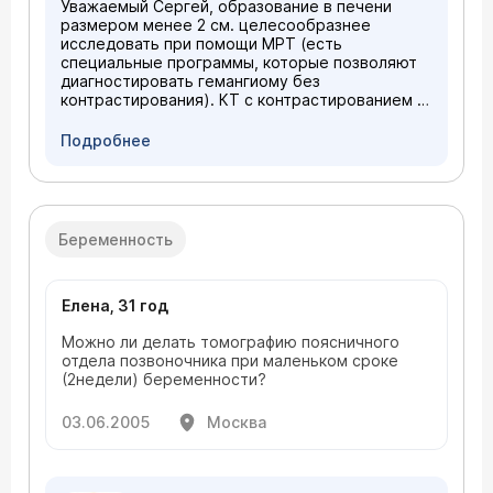
Уважаемый Сергей, образование в печени
размером менее 2 см. целесообразнее
исследовать при помощи МРТ (есть
специальные программы, которые позволяют
диагностировать гемангиому без
контрастирования). КТ с контрастированием в
нашем Центре стоит столько же, что и без
контрастирования, но в Вашем случае,
Подробнее
повторяюсь, проведение МРТ более
оправдано.
Беременность
Елена, 31 год
Можно ли делать томографию поясничного
отдела позвоночника при маленьком сроке
(2недели) беременности?
03.06.2005
Москва