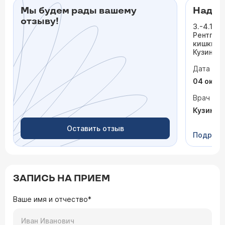
Мы будем рады вашему
Надеж
отзыву!
3.-4.10.
Рентген
кишки. 
Кузиной 
которые 
Дата виз
Они оче
задачу и
04 октя
тягость 
Процеду
Врач
внимани
Кузина 
разъясне
выданы 
Оставить отзыв
уважаем
Подроб
ЗАПИСЬ НА ПРИЕМ
Ваше имя и отчество*