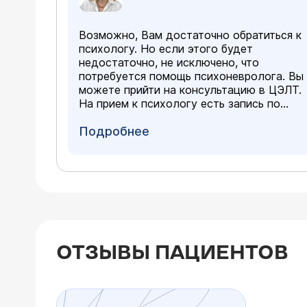
Возможно, Вам достаточно обратиться к
психологу. Но если этого будет
недостаточно, не исключено, что
потребуется помощь психоневролога. Вы
можете прийти на консультацию в ЦЭЛТ.
На прием к психологу есть запись по
телефону 788-33-88. Ни в коем случае не
надо отчаиваться. Быть может не сразу,
Подробнее
не быстро, но эту проблему надо решать.
ОТЗЫВЫ ПАЦИЕНТОВ