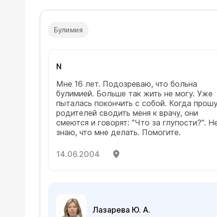
заболевания, в частности ИБС, сердечная
недостаточность. Не зная подробностей
истории болезни, могу посоветовать
Вашей маме обязательно показаться
Булимия
врачу-кардиологу
(расписание приема)
.
Терапия должна проводиться под
наблюдением врачей (эндокринолога и
N
кардиолога), под контролем уровня
гормонов в крови.
Мне 16 лет. Подозреваю, что больна
булимией. Больше так жить не могу. Уже
пыталась покончить с собой. Когда прош
родителей сводить меня к врачу, они
смеются и говорят: "Что за глупости?". Н
знаю, что мне делать. Помогите.
14.06.2004
Лазарева Ю. А.