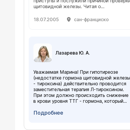
приступы и послужили причиной проверк
щитовидной железы. Читая о
гипотериозе, всегда встречаю слово -
брадикардия, а мамина проблема скорее
18.07.2005
сан-франциско
тахикардия. И самое важное - не можем
понять, как должно работать лекарство
(тироксин), если одного гормона-ТТГ
много, а другого Т4 мало. Может ли одн
и тоже лекарство привести в норму эти
гормоны?
Лазарева Ю. А.
Уважаемая Марина! При гипотиреозе
(недостатке гормона щитовидной желез
- тироксина) действительно проводится
заместительная терапия Л-тироксином.
При этом должно происходить снижение
в крови уровня ТТГ - гормона, который
вырабатывается в гипофизе (и
повышается иммено при недостатке
Подробнее
тироксина). Необходимо помнить, что
причиной тахикардии могут быть и други