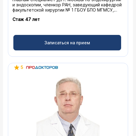
и эндоскопии, членкор РАН, заведующий кафедрой
факультетской хирургии № 1 ГБОУ БПО МГМСУ,
доктор медицинских наук, врач высшей категории,
Стаж 47 лет
профессор
Записаться на прием
5