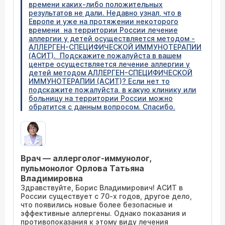
времени каких-либо положительных
результатов не дали. Недавно узнал, что в
Европе и уже на протяжении некоторого
времени на территории России лечение
аллергии у детей осуществляется методом -
AЛЛEPГEH-CПEЦИФИЧECKОЙ ИMMУHOTEPAПИИ
(АСИТ). Подскажите пожалуйста в вашем
центре осуществляется лечение аллергии у
детей методом AЛЛEPГEH-CПEЦИФИЧECKОЙ
ИMMУHOTEPAПИИ (АСИТ)? Если нет то
подскажите пожалуйста, в какую клинику или
больницу на территории России можно
обратится с данным вопросом. Спасибо.
Врач — аллерголог-иммунолог,
пульмонолог Орлова Татьяна
Владимировна
Здравствуйте, Борис Владимирович! АСИТ в
России существует с 70-х годов, другое дело,
что появились новые более безопасные и
эффективные аллергены. Однако показания и
противопоказания к этому виду лечения