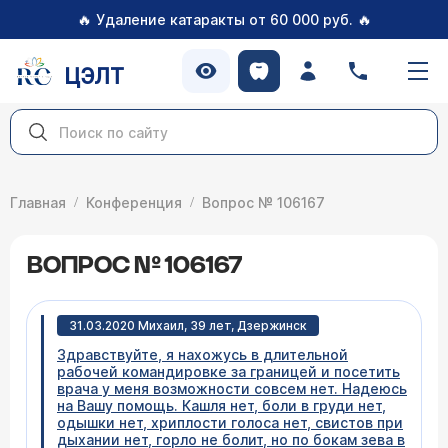
🔥
🔥
Удаление катаракты от 60 000 руб.
ЦЭЛТ
Главная
Конференция
Вопрос № 106167
ВОПРОС № 106167
31.03.2020 Михаил, 39 лет, Дзержинск
Здравствуйте, я нахожусь в длительной
рабочей командировке за границей и посетить
врача у меня возможности совсем нет. Надеюсь
на Вашу помощь. Кашля нет, боли в груди нет,
одышки нет, хриплости голоса нет, свистов при
дыхании нет, горло не болит, но по бокам зева в