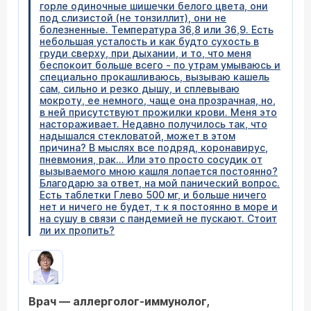
горле одиночные шишечки белого цвета, они
под слизистой (не тонзиллит), они не
болезненные. Температура 36,8 или 36,9. Есть
небольшая усталость и как будто сухость в
груди сверху, при дыхании, и то, что меня
беспокоит больше всего - по утрам умываюсь и
специально прокашливаюсь, вызываю кашель
сам, сильно и резко дышу, и сплевываю
мокроту, ее немного, чаще она прозрачная, но,
в ней присутствуют прожилки крови. Меня это
настораживает. Недавно получилось так, что
надышался стекловатой, может в этом
причина? В мыслях все подряд, коронавирус,
пневмония, рак... Или это просто сосудик от
вызываемого мною кашля лопается постоянно?
Благодарю за ответ, на мой панический вопрос.
Есть таблетки Глево 500 мг, и больше ничего
нет и ничего не будет, т к я постоянно в море и
на сушу в связи с пандемией не пускают. Стоит
ли их пропить?
Врач — аллерголог-иммунолог,