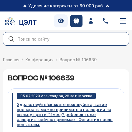
🔥
🔥
Удаление катаракты от 60 000 руб.
ЦЭЛТ
Главная
Конференция
Вопрос № 106639
ВОПРОС № 106639
05.07.2020 Александра, 28 лет, Москва
Здравствуйте!скажите пожалуйста, какие
препараты можно принимать от аллергии на
пыльцу при гв (11мес)? ребенок тоже
аллергик сейчас принимает Фенистил после
пентаксим.