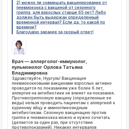
2) можно ли совмещать вакцинирование от
пневмококка с вакциной от сезонного
гриппа для взрослых старше 65 лет? Либо
должен быть выдержан определенный
временной интервал? Если да, то какой по
времени?
Благодарю заранее за скорый ответ!
Врач — аллерголог-иммунолог,
пульмонолог Орлова Татьяна
Владимировна
Здравствуйте, Нургуль! Вакцинация
пневмококковыми вакцинами взрослых активно
проводится по показаниям уже более 6 лет,
аллергия на антибиотики не влияет на показания.
Противогриппозную вакцину (определенные ее
виды) нельзя проводить пациентам с аллергией к
куриному яйцу и аминогликозидным
антибиотикам. Сезонную вакцинацию против
гриппа и пневмококка можно и нужно сочетать
(делается за один раз, при отсутствии
противопоказаний). Никаких интервалов