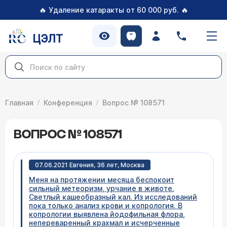
🔥
🔥
Удаление катаракты от 60 000 руб.
ЦЭЛТ
Главная
Конференция
Вопрос № 108571
ВОПРОС № 108571
07.06.2021 Евгения, 36 лет, Москва
Меня на протяжении месяца беспокоит
сильный метеоризм, урчание в животе.
Светлый кашеобразный кал. Из исследований
пока только анализ крови и копрология. В
копрологии выявлена йодофильная флора,
непереваренный крахмал и исчерченные