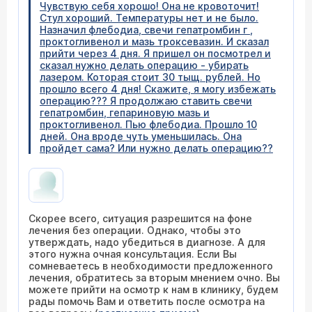
Чувствую себя хорошо! Она не кровоточит!
Стул хороший. Температуры нет и не было.
Назначил флебодиа, свечи гепатромбин г ,
проктогливенол и мазь троксевазин. И сказал
прийти через 4 дня. Я пришел он посмотрел и
сказал нужно делать операцию - убирать
лазером. Которая стоит 30 тыщ. рублей. Но
прошло всего 4 дня! Скажите, я могу избежать
операцию??? Я продолжаю ставить свечи
гепатромбин, гепариновую мазь и
проктогливенол. Пью флебодиа. Прошло 10
дней. Она вроде чуть уменьшилась. Она
пройдет сама? Или нужно делать операцию??
Скорее всего, ситуация разрешится на фоне
лечения без операции. Однако, чтобы это
утверждать, надо убедиться в диагнозе. А для
этого нужна очная консультация. Если Вы
сомневаетесь в необходимости предложенного
лечения, обратитесь за вторым мнением очно. Вы
можете прийти на осмотр к нам в клинику, будем
рады помочь Вам и ответить после осмотра на