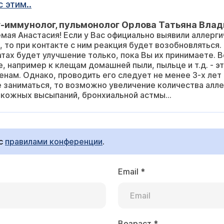
 этим..
-иммунолог, пульмонолог Орлова Татьяна Вла
мая Анастасия! Если у Вас официально выявили аллерги
 то при контакте с ним реакция будет возобновляться
атах будет улучшение только, пока Вы их принимаете.
, например к клещам домашней пыли, пыльце и т.д. - э
генам. Однако, проводить его следует не менее 3-х лет
е заниматься, то возможно увеличение количества алле
- кожных высыпаний, бронхиальной астмы...
 с
правилами конференции
.
Email
*
Возраст
*