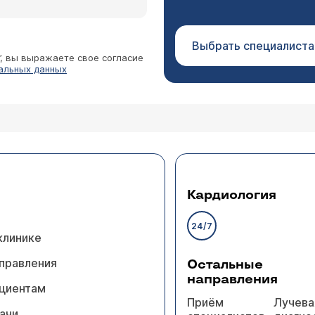
Выбрать специалиста
”, вы выражаете свое согласие
альных данных
Кардиология
24/7
клинике
правления
Остальные
направления
циентам
Приём
Лучева
ачи