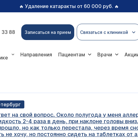
Удаление катаракты от 60 000 руб.
🔥
🔥
 33 88
Записаться на прием
Связаться с клиникой
Направления
Пациентам
Врачи
Акци
ике
етербург
вет на свой вопрос. Около полугода у меня аллер
идкость 2-4 раза в день, при наклоне головы вни
прошло, но как только перестала, через время сно
ь не хочу, но постоянно сидеть на таблетках от 