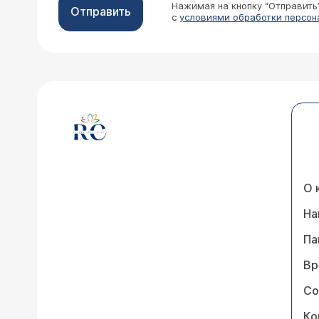
Нажимая на кнопку “Отправить
Отправить
с
условиями обработки персон
О 
На
Па
Вр
Со
Ко