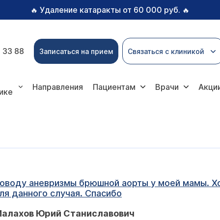
Удаление катаракты от 60 000 руб.
🔥
🔥
 33 88
Записаться на прием
Связаться с клиникой
Направления
Пациентам
Врачи
Акци
ике
оводу аневризмы брюшной аорты у моей мамы. Хо
ля данного случая. Спасибо
Малахов Юрий Станиславович