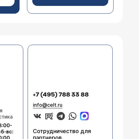
+7 (495) 788 33 88
info@celt.ru
я
стика
8:00-
Сотрудничество для
сб-вс:
партнеров
0:00