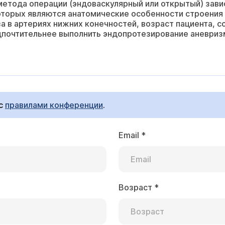
етода операции (эндоваскулярный или открытый) завис
орых являются анатомические особенности строения б
а в артериях нижних конечностей, возраст пациента, 
едпочтительнее выполнить эндопротезирование аневри
 с
правилами конференции
.
Email
*
Возраст
*