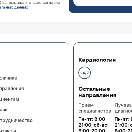
”, вы выражаете свое согласие
альных данных
Кардиология
24/7
клинике
правления
Остальные
направления
циентам
Приём
Лучева
ачи
специалистов
диагно
Пн-пт: 8:00-
Пн-пт: 
трудничество
21:00; сб-вс:
21:00; 
нтакты
8:00-20:00
8:00-2