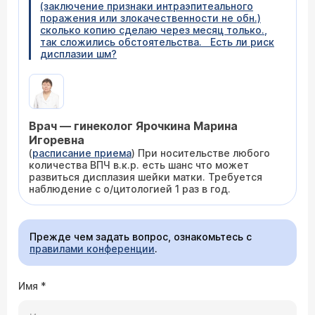
(заключение признаки интраэпитеального
поражения или злокачественности не обн.)
сколько копию сделаю через месяц только.,
так сложились обстоятельства. Есть ли риск
дисплазии шм?
Врач — гинеколог Ярочкина Марина
Игоревна
(
расписание приема
) При носительстве любого
количества ВПЧ в.к.р. есть шанс что может
развиться дисплазия шейки матки. Требуется
наблюдение с о/цитологией 1 раз в год.
Прежде чем задать вопрос, ознакомьтесь с
правилами конференции
.
Имя
*