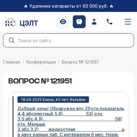
🔥
🔥
Удаление катаракты от 60 000 руб.
ЦЭЛТ
Главная
Конференция
Вопрос № 121951
ВОПРОС № 121951
18.04.2025 Елена, 45 лет, Валуйки
Добрый день! Обнаружен впч 31(отн.показатель
4.4,абсллютный 5.8). 53( отн.
3.5,абс.4.9). 58(
отн. Меньше
3,абс.3.2) жидкостная цитолог
в двух разных лаб. С интервалом 6 мес. Норм.