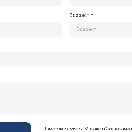
Возраст
*
Нажимая на кнопку “Отправить”, вы выража