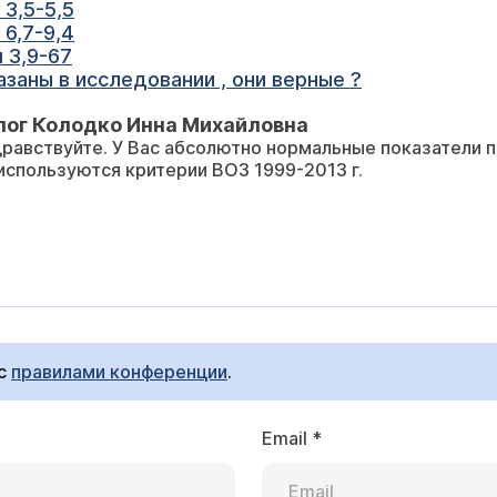
,5-5,5
,7-9,4
3,9-67
азаны в исследовании , они верные ?
лог Колодко Инна Михайловна
равствуйте. У Вас абсолютно нормальные показатели п
используются критерии ВОЗ 1999-2013 г.
 с
правилами конференции
.
Email
*