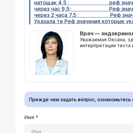
натощак 4,5 ; реф знач 3
через час 9,5; Реф знач 6
через 2 часа 7,5 ; Реф знач 
Указала те Реф значения которые ук
Врач — эндокрино
Уважаемая Оксана, зд
интерпретации теста 
Прежде чем задать вопрос, ознакомьтесь
Имя
*