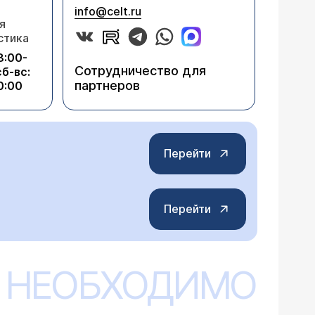
info@celt.ru
я
стика
8:00-
Сотрудничество для
сб-вс:
партнеров
0:00
Перейти
Перейти
 НЕОБХОДИМО