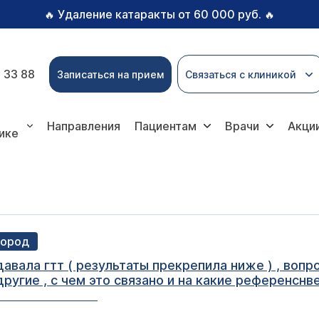
Удаление катаракты от 60 000 руб.
🔥
🔥
 33 88
Записаться на прием
Связаться с клиникой
Направления
Пациентам
Врачи
Акци
ике
город
авала гтт ( результаты прекрепила ниже ) , вопр
ругие , с чем это связано и на какие референснв
нологу !