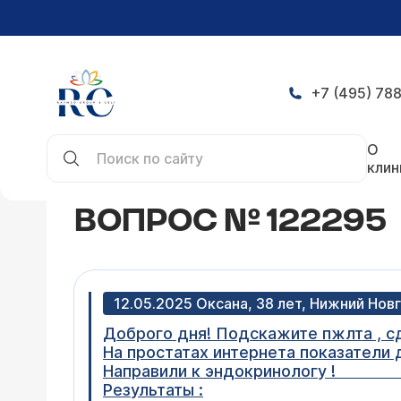
+7 (495) 788
Главная
Конференция
Вопрос № 122295
О
клин
ВОПРОС № 122295
12.05.2025 Оксана, 38 лет, Нижний Нов
Доброго дня! Подскажите пжлта , сд
На простатах интернета показатели д
Направили к эндокри
Результаты :