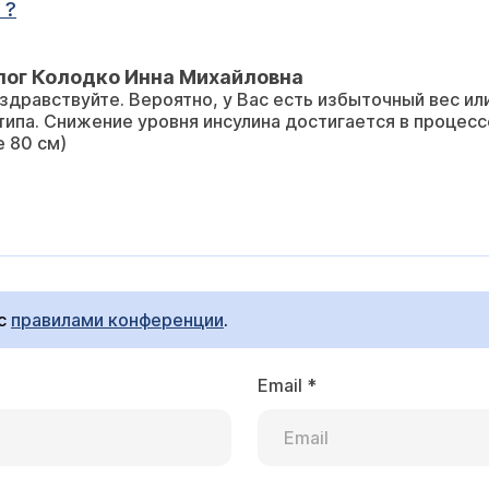
 ?
лог Колодко Инна Михайловна
здравствуйте. Вероятно, у Вас есть избыточный вес и
типа. Снижение уровня инсулина достигается в процес
 80 см)
 с
правилами конференции
.
Email
*