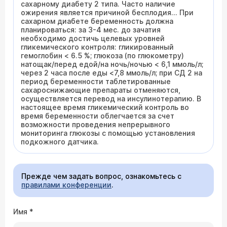
сахарному диабету 2 типа. Часто наличие
ожирения является причиной бесплодия... При
сахарном диабете беременность должна
планироваться: за 3-4 мес. до зачатия
необходимо достичь целевых уровней
гликемического контроля: гликированный
гемоглобин < 6.5 %; глюкоза (по глюкометру)
натощак/перед едой/на ночь/ночью < 6,1 ммоль/л;
через 2 часа после еды <7,8 ммоль/л; при СД 2 на
период беременности таблетированные
сахароснижающие препараты отменяются,
осуществляется перевод на инсулинотерапию. В
настоящее время гликемический контроль во
время беременности облегчается за счет
возможности проведения непрерывного
мониторинга глюкозы с помощью установления
подкожного датчика.
Прежде чем задать вопрос, ознакомьтесь с
правилами конференции
.
Имя
*