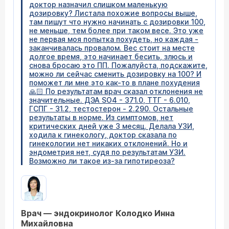
доктор назначил слишком маленькую
дозировку? Листала похожие вопросы выше,
там пишут что нужно начинать с дозировки 100,
не меньше, тем более при таком весе. Это уже
не первая моя попытка похудеть, но каждая -
заканчивалась провалом. Вес стоит на месте
долгое время, это начинает бесить, злюсь и
снова бросаю это ПП. Пожалуйста, подскажите,
можно ли сейчас сменить дозировку на 100? И
поможет ли мне это как-то в плане похудения
🙏🏻 По результатам врач сказал отклонения не
значительные. ДЭА SO4 - 371.0, ТТГ - 6.010,
ГСПГ - 31.2, тестостерон - 2.290. Остальные
результаты в норме. Из симптомов, нет
критических дней уже 3 месяц. Делала УЗИ,
ходила к гинекологу, доктор сказала по
гинекологии нет никаких отклонений. Но и
эндометрия нет, судя по результатам УЗИ.
Возможно ли такое из-за гипотиреоза?
Врач — эндокринолог Колодко Инна
Михайловна