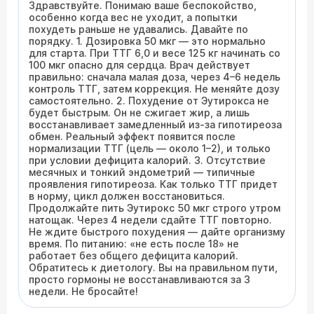
Здравствуйте. Понимаю ваше беспокойство,
особенно когда вес не уходит, а попытки
похудеть раньше не удавались. Давайте по
порядку. 1. Дозировка 50 мкг — это нормально
для старта. При ТТГ 6,0 и весе 125 кг начинать со
100 мкг опасно для сердца. Врач действует
правильно: сначала малая доза, через 4–6 недель
контроль ТТГ, затем коррекция. Не меняйте дозу
самостоятельно. 2. Похудение от Эутирокса не
будет быстрым. Он не сжигает жир, а лишь
восстанавливает замедленный из-за гипотиреоза
обмен. Реальный эффект появится после
нормализации ТТГ (цель — около 1–2), и только
при условии дефицита калорий. 3. Отсутствие
месячных и тонкий эндометрий — типичные
проявления гипотиреоза. Как только ТТГ придет
в норму, цикл должен восстановиться.
Продолжайте пить Эутирокс 50 мкг строго утром
натощак. Через 4 недели сдайте ТТГ повторно.
Не ждите быстрого похудения — дайте организму
время. По питанию: «не есть после 18» не
работает без общего дефицита калорий.
Обратитесь к диетологу. Вы на правильном пути,
просто гормоны не восстанавливаются за 3
недели. Не бросайте!