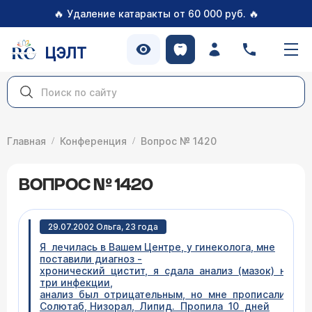
🔥
🔥
Удаление катаракты от 60 000 руб.
ЦЭЛТ
Главная
Конференция
Вопрос № 1420
ВОПРОС № 1420
29.07.2002 Ольга, 23 года
Я лечилась в Вашем Центре, у гинеколога, мне
поставили диагноз -
хронический цистит, я сдала анализ (мазок) на
три инфекции,
анализ был отрицательным, но мне прописали Юн
Солютаб, Низорал, Липид. Пропила 10 дней