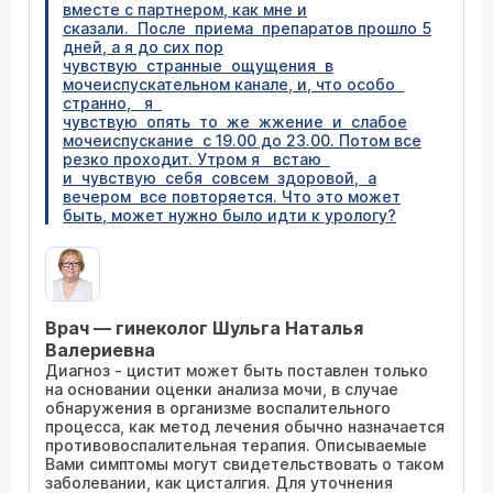
вместе с партнером, как мне и
сказали. После приема препаратов прошло 5
дней, а я до сих пор
чувствую странные ощущения в
мочеиспускательном канале, и, что особо
странно, я
чувствую опять то же жжение и слабое
мочеиспускание с 19.00 до 23.00. Потом все
резко проходит. Утром я встаю
и чувствую себя совсем здоровой, а
вечером все повторяется. Что это может
быть, может нужно было идти к урологу?
Врач — гинеколог Шульга Наталья
Валериевна
Диагноз - цистит может быть поставлен только
на основании оценки анализа мочи, в случае
обнаружения в организме воспалительного
процесса, как метод лечения обычно назначается
противовоспалительная терапия. Описываемые
Вами симптомы могут свидетельствовать о таком
заболевании, как цисталгия. Для уточнения