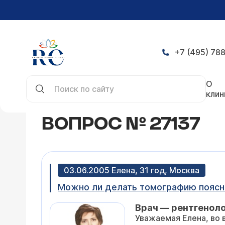
+7 (495) 788
Главная
Конференция
Вопрос № 27137
О
клин
ВОПРОС № 27137
03.06.2005 Елена, 31 год, Москва
Можно ли делать томографию поясни
Врач — рентгеноло
Уважаемая Елена, во