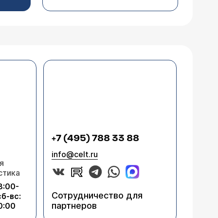
+7 (495) 788 33 88
info@celt.ru
я
стика
8:00-
Сотрудничество для
сб-вс:
партнеров
0:00