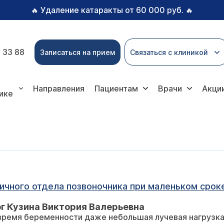
Удаление катаракты от 60 000 руб.
🔥
🔥
 33 88
Записаться на прием
Связаться с клиникой
Направления
Пациентам
Врачи
Акци
ике
чного отдела позвоночника при маленьком срок
г Кузина Виктория Валерьевна
 время беременности даже небольшая лучевая нагрузк