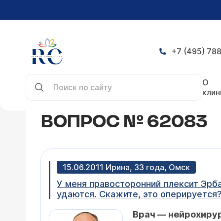
+7 (495) 788
Главная
Конференция
Вопрос № 62083
О
клин
ВОПРОС № 62083
15.06.2011 Ирина, 33 года, Омск
У меня правосторонний плексит Эрба
удаются. Скажите, это оперируется
Врач — нейрохиру