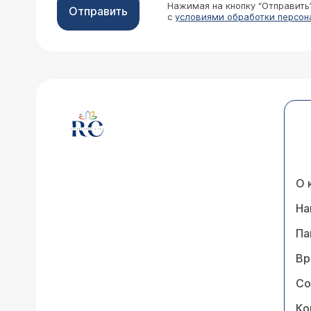
Нажимая на кнопку “Отправить
Отправить
с
условиями обработки персон
О 
На
Па
Вр
Со
Ко