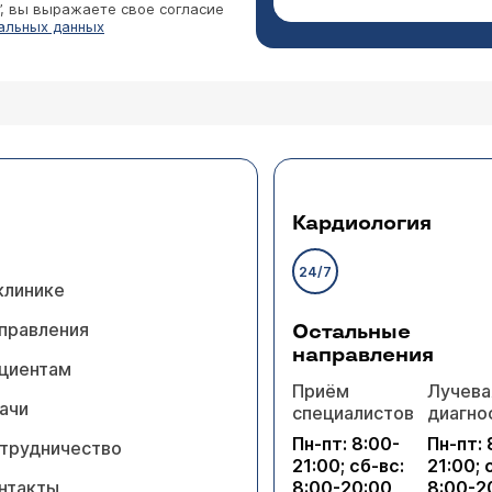
”, вы выражаете свое согласие
альных данных
Кардиология
24/7
клинике
правления
Остальные
направления
циентам
Приём
Лучева
ачи
специалистов
диагно
Пн-пт: 8:00-
Пн-пт: 
трудничество
21:00; сб-вс:
21:00; 
нтакты
8:00-20:00
8:00-2