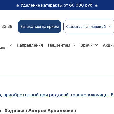
Удаление катаракты от 60 000 руб.
🔥
🔥
 33 88
Записаться на прием
Связаться с клиникой
Направления
Пациентам
Врачи
Акци
ике
, приобретенный при родовой травме ключицы. В 
?
рг Ходневич Андрей Аркадьевич