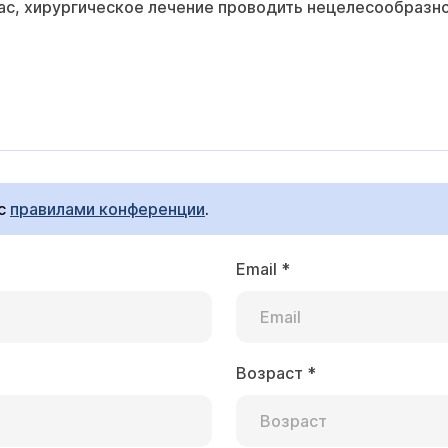
 Вас, хирургическое лечение проводить нецелесообразно
 с
правилами конференции
.
Email
*
Возраст
*