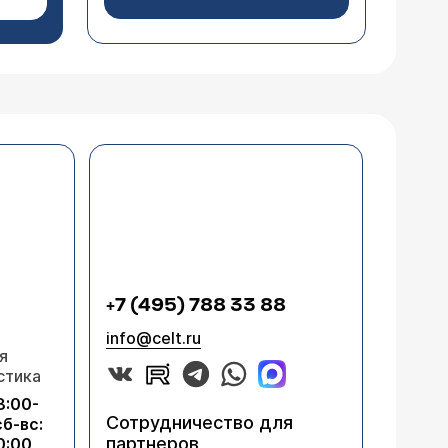
+7 (495) 788 33 88
info@celt.ru
я
стика
8:00-
Сотрудничество для
сб-вс:
партнеров
0:00