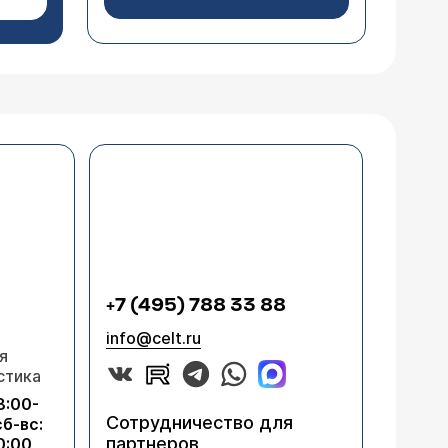
+7 (495) 788 33 88
info@celt.ru
я
стика
8:00-
Сотрудничество для
сб-вс:
партнеров
0:00