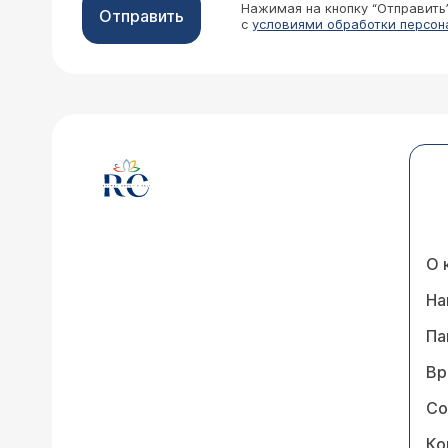
Нажимая на кнопку “Отправить
Отправить
с
условиями обработки персон
О 
На
Па
Вр
Со
Ко