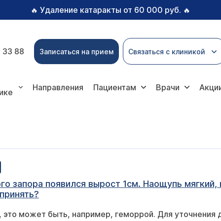
Удаление катаракты от 60 000 руб.
🔥
🔥
 33 88
Записаться на прием
Связаться с клиникой
Направления
Пациентам
Врачи
Акци
ике
о запора появился вырост 1см. Наощупь мягкий, к
принять?
 это может быть, например, геморрой. Для уточнения 