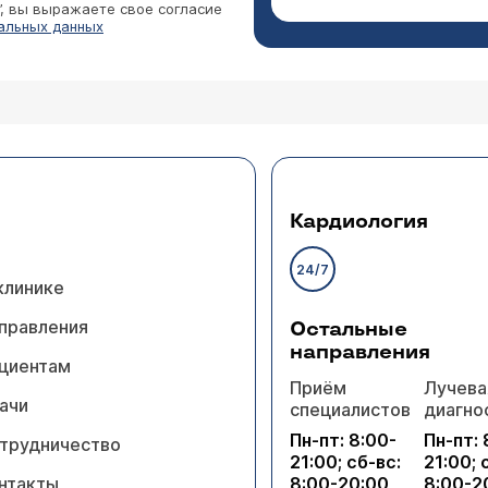
”, вы выражаете свое согласие
альных данных
Кардиология
24/7
клинике
правления
Остальные
направления
циентам
Приём
Лучева
ачи
специалистов
диагно
Пн-пт: 8:00-
Пн-пт: 
трудничество
21:00; сб-вс:
21:00; 
нтакты
8:00-20:00
8:00-2