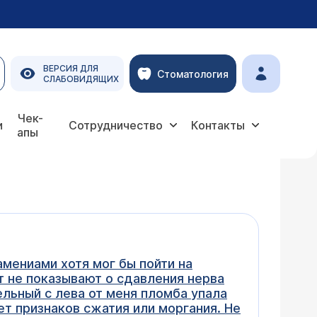
ВЕРСИЯ ДЛЯ
Стоматология
СЛАБОВИДЯЩИХ
Чек-
и
Сотрудничество
Контакты
апы
амениами хотя мог бы пойти на
т не показывают о сдавления нерва
ельный с лева от меня пломба упала
ет признаков сжатия или моргания. Не