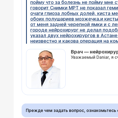
пойму что за болезнь не пойму мне 
говорит Снимки МРТ не показал гем
очаги глиоза лобных долей, киста 
обоих полушариев мозжечка.и кисты
от меня задней черепной ямки и с л
городе нейрохирург не делал подоб
указал двух нейрохирургов в Астане
неизвестно и какова операция на ко
Врач — нейрохиру
Уважаемый Daniar, я с
Прежде чем задать вопрос, ознакомьтесь