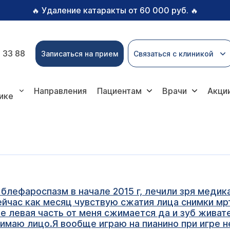
Удаление катаракты от 60 000 руб.
🔥
🔥
 33 88
Записаться на прием
Связаться с клиникой
Направления
Пациентам
Врачи
Акци
ике
 блефароспазм в начале 2015 г, лечили зря медик
ейчас как месяц чувствую сжатия лица снимки мр
е левая часть от меня сжимается да и зуб живат
имаю лицо.Я вообще играю на пианино при игре н