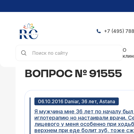
+7 (495) 788
Главная
Конференция
Вопрос № 91555
О
клин
ВОПРОС № 91555
06.10.2016 Daniar, 36 лет, Astana
Я мужчина мне 36 лет по началу был
иглотерапию но настаивали врачи. С
лицевого у меня особенно при ходьб
верхнем при еде болит зуб, тоже сж