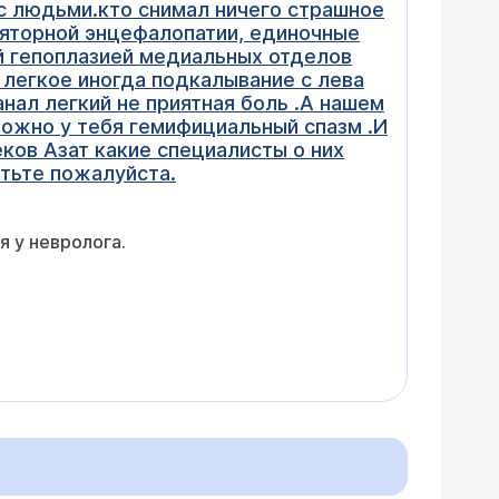
 с людьми.кто снимал ничего страшное
ляторной энцефалопатии, единочные
й гепоплазией медиальных отделов
 легкое иногда подкалывание с лева
нал легкий не приятная боль .А нашем
можно у тебя гемифициальный спазм .И
ков Азат какие специалисты о них
етьте пожалуйста.
я у невролога.