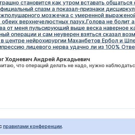
страшно становится как утром вставать общаться
ифициальный спазм а показал-признаки дисцирку
межполушарного мозжечка с умеренной выражено
 обеих верхнечелюстных пазух.Голова не болит а
ева от меня пульсирующий выше веска наверное ка
ный операции и сам неуверен взяться сказал воз
 в центре нейрохирургии Маханбетов Ербол и Шпе
мпрессию лицевого нерва удачно ли из 100% Отв
рг Ходневич Андрей Аркадьевич
читаю, что операций делать не надо, нужно наблюдатьс
 с
правилами конференции
.